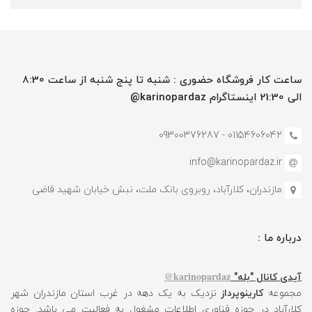
ساعت کار فروشگاه حضوری : شنبه تا پنج شنبه از ساعت 8:30
الی 21:30 اینستاگرام karinopardaz@
01154606042 - 09300376287
info@karinopardaz.ir
مازندران، کلارآباد، روبروی بانک ملت، نبش خیابان شهید قاضی
درباره ما :
karinopardaz@
آیدی کانال "بله"
مجموعه
کارینوپرداز
نزدیک به یک دهه در غرب استان مازندران شهر
کلارآباد در حوزه فناوری اطلاعات مشغول به فعالیت می باشد. حوزه