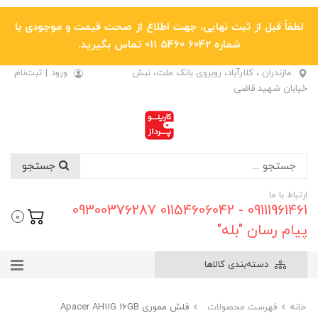
لطفاً قبل از ثبت نهایی، جهت اطلاع از صحت قیمت و موجودی با
شماره 6042 5460 011 تماس بگیرید.
مازندران ، کلارآباد، روبروی بانک ملت، نبش
ورود
|
ثبت‌نام
خیابان شهید قاضی
جستجو
ارتباط با ما
09111961461 - 01154606042 09300376287
0
پیام رسان "بله"
دسته‌بندی کالاها
خانه
فهرست محصولات
فلش مموری Apacer AH11G 16GB