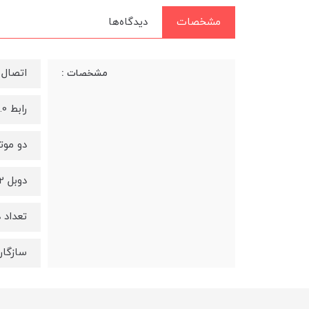
مشخصات
دیدگاه‌ها
اتصال
مشخصات :
رابط UBS2.0
دو موت
دوبل 2 عددی
تعداد دکمه 19 عدد (
سازگار با /XP/vista