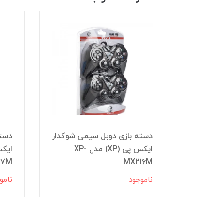
دسته بازی دوبل سیمی شوکدار
دسته
س پی
ایکس پی (XP) مدل XP-
17M
MX216M
ناموجود
نامو