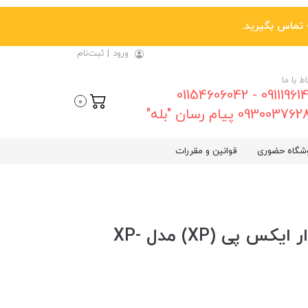
ورود
|
ثبت‌نام
اط با ما
09111961461 - 01154606042
0
0930037 پیام رسان "بله"
شگاه حضوری
قوانین و مقررات
دسته بازی دوبل سیمی شوکدار ایکس پی (XP) مدل XP-