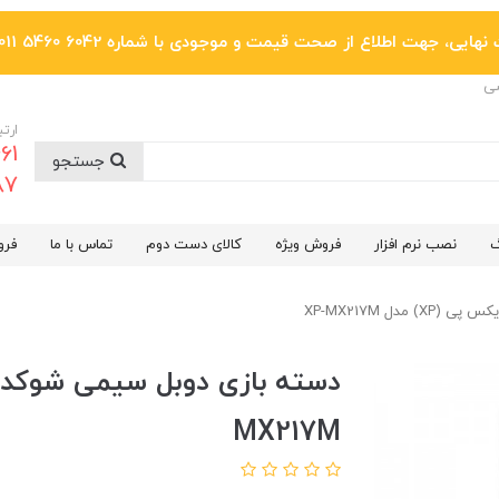
یی، جهت اطلاع از صحت قیمت و موجودی با شماره 6042 5460 011 تماس بگیرید.
ضی
ارتب
جستجو
6287
گ
نصب نرم افزار
فروش ویژه
کالای دست دوم
تماس با ما
فرو
مدل XP-MX217M
MX217M