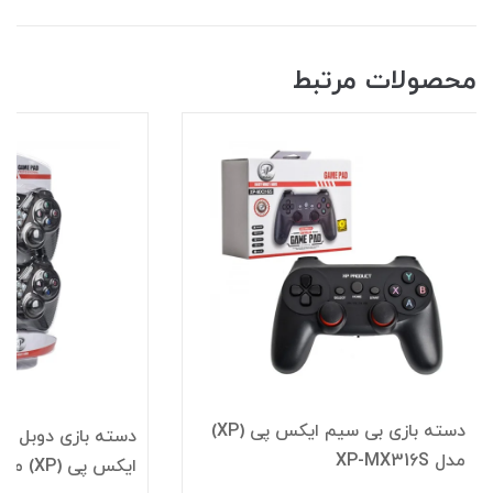
محصولات مرتبط
دسته بازی بی سیم ایکس پی (XP)
دسته بازی دوبل س
مدل XP-MX316S
ایکس پی (XP) مدل XP-MX216M