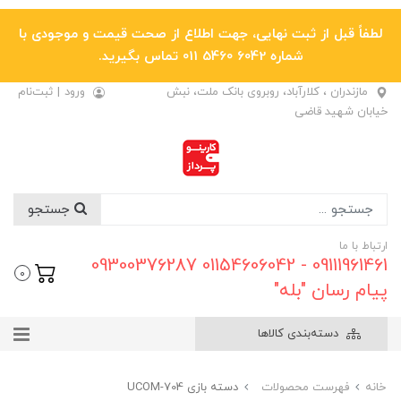
لطفاً قبل از ثبت نهایی، جهت اطلاع از صحت قیمت و موجودی با
شماره 6042 5460 011 تماس بگیرید.
مازندران ، کلارآباد، روبروی بانک ملت، نبش
ورود
|
ثبت‌نام
خیابان شهید قاضی
جستجو
ارتباط با ما
09111961461 - 01154606042 09300376287
0
پیام رسان "بله"
دسته‌بندی کالاها
خانه
فهرست محصولات
دسته بازی UCOM-704