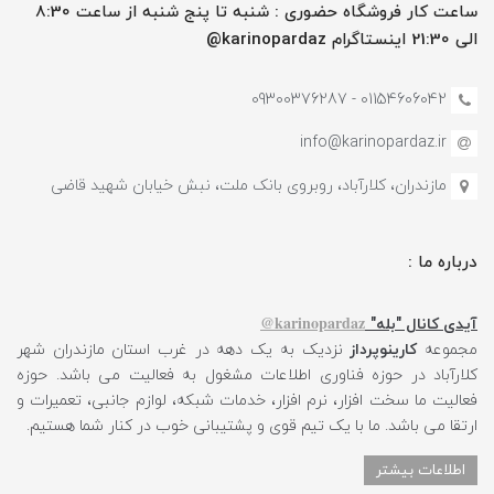
ساعت کار فروشگاه حضوری : شنبه تا پنج شنبه از ساعت 8:30
الی 21:30 اینستاگرام karinopardaz@
01154606042 - 09300376287
info@karinopardaz.ir
مازندران، کلارآباد، روبروی بانک ملت، نبش خیابان شهید قاضی
درباره ما :
karinopardaz@
آیدی کانال "بله"
مجموعه
کارینوپرداز
نزدیک به یک دهه در غرب استان مازندران شهر
کلارآباد در حوزه فناوری اطلاعات مشغول به فعالیت می باشد. حوزه
فعالیت ما سخت افزار، نرم افزار، خدمات شبکه، لوازم جانبی، تعمیرات و
ارتقا می باشد. ما با یک تیم قوی و پشتیبانی خوب در کنار شما هستیم.
اطلاعات بیشتر