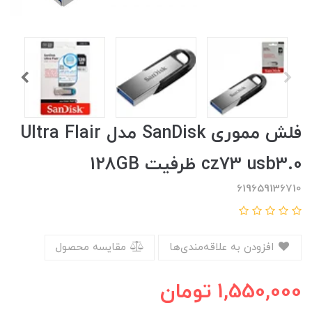
فلش مموری SanDisk مدل Ultra Flair
cz73 usb3.0 ظرفیت 128GB
619659136710
افزودن به علاقه‌مندی‌ها
مقایسه محصول
1,550,000
تومان