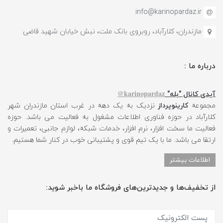
info@karinopardaz.ir
مازندران، کلارآباد، روبروی بانک ملت، نبش خیابان شهید قاضی
درباره ما :
karinopardaz@
آیدی کانال "بله"
مجموعه
کارینوپرداز
نزدیک به یک دهه در غرب استان مازندران شهر
کلارآباد در حوزه فناوری اطلاعات مشغول به فعالیت می باشد. حوزه
فعالیت ما سخت افزار، نرم افزار، خدمات شبکه، لوازم جانبی، تعمیرات و
ارتقا می باشد. ما با یک تیم قوی و پشتیبانی خوب در کنار شما هستیم.
اطلاعات بیشتر
از تخفیف‌ها و جدیدترین‌های فروشگاه ما باخبر شوید: