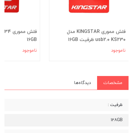
فلش مموری KINGSTAR مدل
فلش ممو
usb2.0 KS230 ظرفیت 16GB
16GB
ناموجود
ناموجود
مشخصات
دیدگاه‌ها
ظرفیت :
128GB