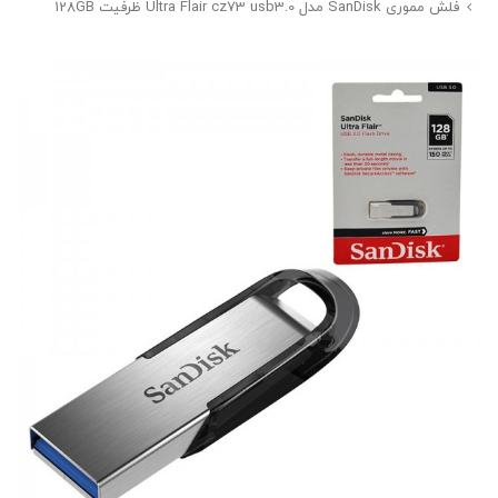
فلش مموری SanDisk مدل Ultra Flair cz73 usb3.0 ظرفیت 128GB