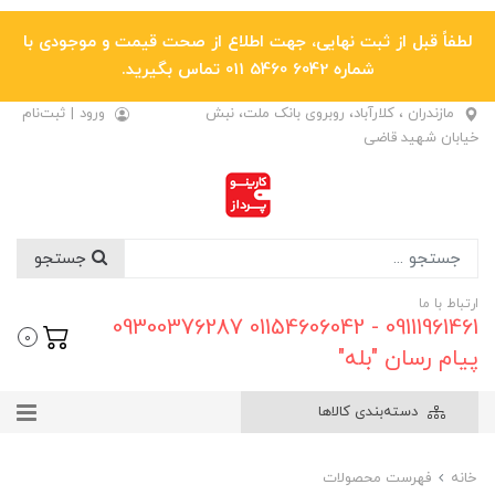
لطفاً قبل از ثبت نهایی، جهت اطلاع از صحت قیمت و موجودی با
شماره 6042 5460 011 تماس بگیرید.
مازندران ، کلارآباد، روبروی بانک ملت، نبش
ورود
|
ثبت‌نام
خیابان شهید قاضی
جستجو
ارتباط با ما
09111961461 - 01154606042 09300376287
0
پیام رسان "بله"
دسته‌بندی کالاها
خانه
فهرست محصولات