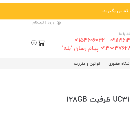
ورود
|
ثبت‌نام
اط با ما
09111961461 - 01154606042
0
0930037 پیام رسان "بله"
شگاه حضوری
قوانین و مقررات