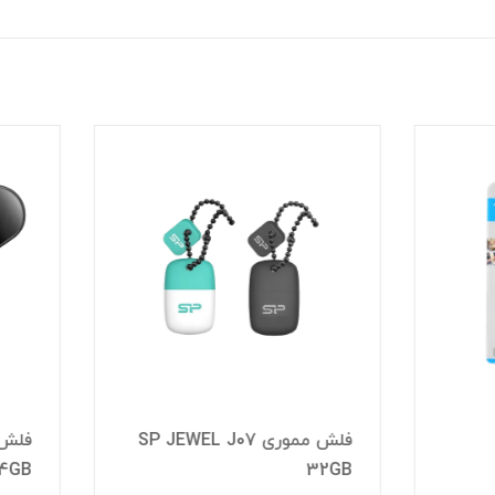
فلش مموری SP JEWEL J07
فلش مموریSP BLAZE B10
64GB
3