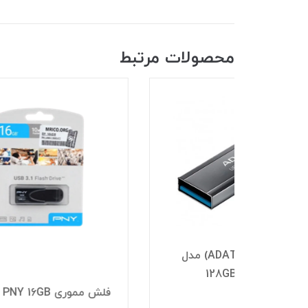
محصولات مرتبط
ی دیتا (ADATA) مدل
فلش مموری PNY 16GB
2GB