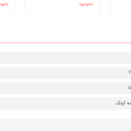
جود
ناموجود
T
U