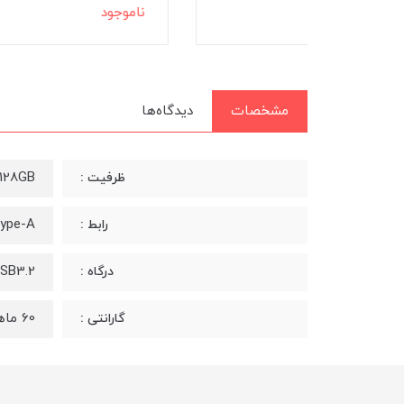
ناموجود
نامو
مشخصات
دیدگاه‌ها
128GB
ظرفیت :
ype-A
رابط :
SB3.2
درگاه :
60 ماهه آونگ
گارانتی :