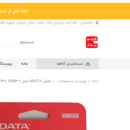
لطفاً قبل از ثبت نها
مازندران ، کلارآباد، روبروی بانک ملت، نبش خیابان شهید قا
دسته‌بندی کالاها
خانه
ریورسان
خانه
فهرست محصولات
فلش ADATA مدل UC310 USB3.2 ظرفیت 128GB