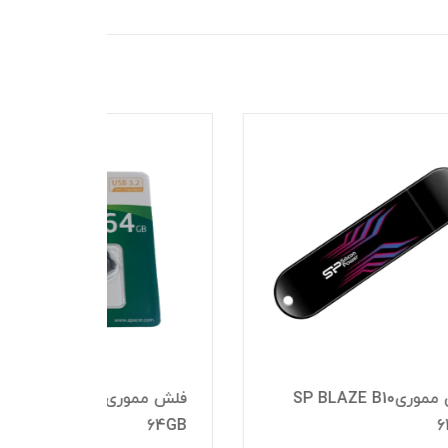
فلش مموری Apacer AH360
32GB
64GB