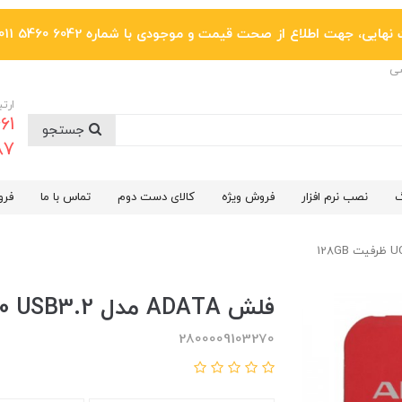
یی، جهت اطلاع از صحت قیمت و موجودی با شماره 6042 5460 011 تماس بگیرید.
ضی
ارتب
جستجو
6287
گ
نصب نرم افزار
فروش ویژه
کالای دست دوم
تماس با ما
فرو
فلش ADATA مدل UC310 USB3.2 ظرفیت 128GB
2800009103270