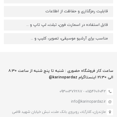
قابلیت رمزگذاری و حفاظت از اطلاعات
قابل استفاده در اسمارت فون، تبلت، لپ تاپ و ...
مناسب برای آرشیو موسیقی، تصویر، کلیپ و ...
ساعت کار فروشگاه حضوری : شنبه تا پنج شنبه از ساعت 8:30
الی 21:30 اینستاگرام karinopardaz@
01154606042 - 09300376287
info@karinopardaz.ir
مازندران، کلارآباد، روبروی بانک ملت، نبش خیابان شهید قاضی