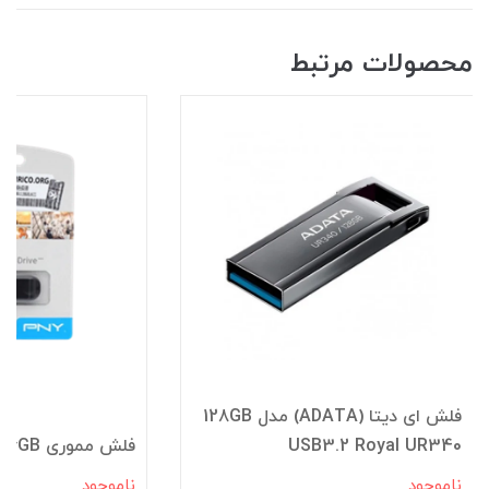
محصولات مرتبط
فلش ای دیتا (ADATA) مدل 128GB
USB3.2 Royal UR340
فلش مموری PNY 16GB
ناموجود
ناموجود