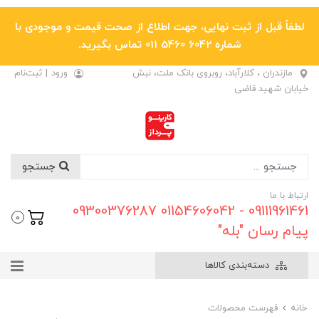
لطفاً قبل از ثبت نهایی، جهت اطلاع از صحت قیمت و موجودی با
شماره 6042 5460 011 تماس بگیرید.
مازندران ، کلارآباد، روبروی بانک ملت، نبش
ورود
|
ثبت‌نام
خیابان شهید قاضی
جستجو
ارتباط با ما
09111961461 - 01154606042 09300376287
0
پیام رسان "بله"
دسته‌بندی کالاها
خانه
فهرست محصولات