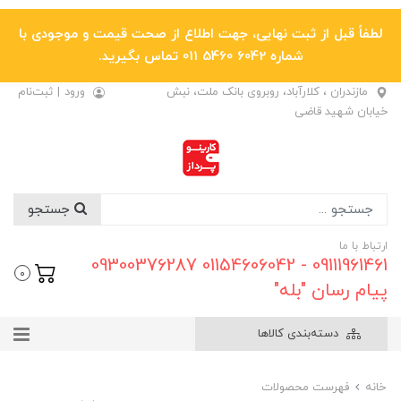
لطفاً قبل از ثبت نهایی، جهت اطلاع از صحت قیمت و موجودی با
شماره 6042 5460 011 تماس بگیرید.
مازندران ، کلارآباد، روبروی بانک ملت، نبش
ورود
|
ثبت‌نام
خیابان شهید قاضی
جستجو
ارتباط با ما
09111961461 - 01154606042 09300376287
0
پیام رسان "بله"
دسته‌بندی کالاها
خانه
فهرست محصولات