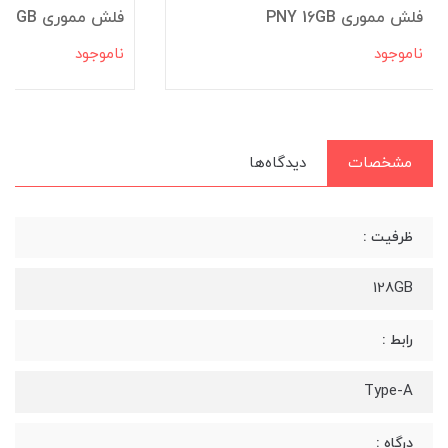
فلش مموری PNY 16GB
فلش مموری KODAK K112 32GB
ناموجود
ناموجود
مشخصات
دیدگاه‌ها
ظرفیت :
128GB
رابط :
Type-A
درگاه :