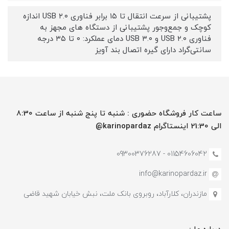
پشتیبانی از سرعت انتقال تا ۱۵ برابر فناوری USB ۲.۰ اندازه
کوچک و جمع‌وجور پشتیبانی از دستگاه های مجهز به
فناوری USB ۲.۰ و USB ۳.۰ دمای عملکرد: ۰ تا ۳۵ درجه
سانتی‌گراد دارای گیره اتصال بند آویز
ساعت کار فروشگاه حضوری : شنبه تا پنج شنبه از ساعت 8:30
الی 21:30 اینستاگرام karinopardaz@
01154606042 - 09300376287
info@karinopardaz.ir
مازندران، کلارآباد، روبروی بانک ملت، نبش خیابان شهید قاضی