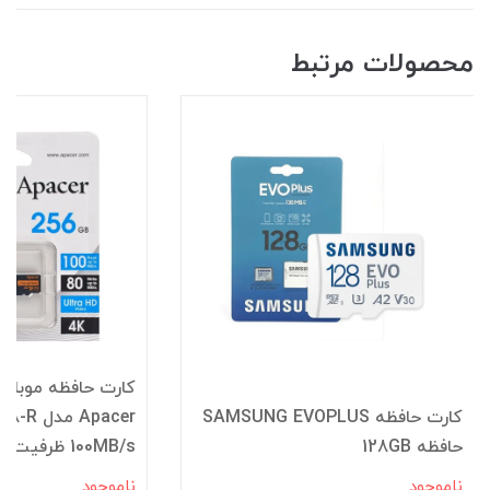
محصولات مرتبط
کارت حافظه موبایل
کارت حافظه SAMSUNG EVOPLUS
Apacer
حافظه 128GB
100MB/s ظرفیت 256GB خشاب دار
ناموجود
ناموجود