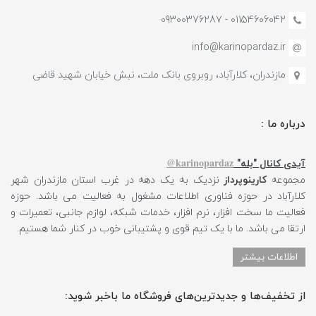
01154606042 - 09300376287
info@karinopardaz.ir
مازندران، کلارآباد، روبروی بانک ملت، نبش خیابان شهید قاضی
درباره ما :
karinopardaz@
آیدی کانال "بله"
مجموعه
کارینوپرداز
نزدیک به یک دهه در غرب استان مازندران شهر
کلارآباد در حوزه فناوری اطلاعات مشغول به فعالیت می باشد. حوزه
فعالیت ما سخت افزار، نرم افزار، خدمات شبکه، لوازم جانبی، تعمیرات و
ارتقا می باشد. ما با یک تیم قوی و پشتیبانی خوب در کنار شما هستیم.
اطلاعات بیشتر
از تخفیف‌ها و جدیدترین‌های فروشگاه ما باخبر شوید: