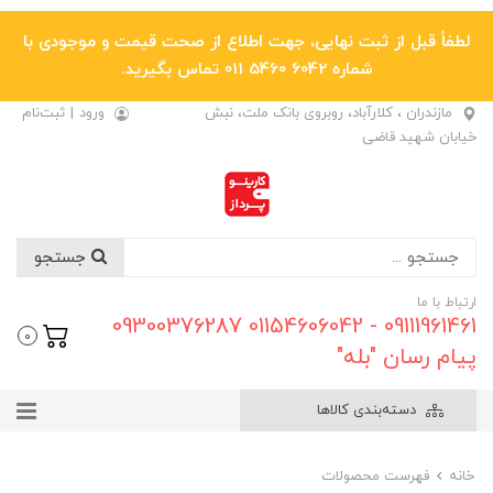
لطفاً قبل از ثبت نهایی، جهت اطلاع از صحت قیمت و موجودی با
شماره 6042 5460 011 تماس بگیرید.
مازندران ، کلارآباد، روبروی بانک ملت، نبش
ورود
|
ثبت‌نام
خیابان شهید قاضی
جستجو
ارتباط با ما
09111961461 - 01154606042 09300376287
0
پیام رسان "بله"
دسته‌بندی کالاها
خانه
فهرست محصولات