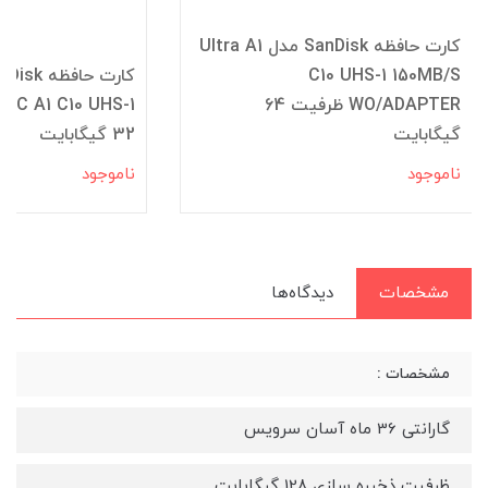
کارت حافظه SanDisk مدل Ultra A1
C10 UHS-1 150MB/S
WO/ADAPTER ظرفیت 64
گیگابایت
32 گیگابایت
ناموجود
ناموجود
مشخصات
دیدگاه‌ها
مشخصات :
گارانتی 36 ماه آسان سرویس
ظرفیت ذخیره سازی 128 گیگابایت