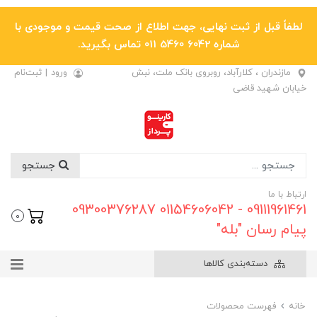
لطفاً قبل از ثبت نهایی، جهت اطلاع از صحت قیمت و موجودی با
شماره 6042 5460 011 تماس بگیرید.
مازندران ، کلارآباد، روبروی بانک ملت، نبش
ورود
|
ثبت‌نام
خیابان شهید قاضی
جستجو
ارتباط با ما
09111961461 - 01154606042 09300376287
0
پیام رسان "بله"
دسته‌بندی کالاها
خانه
فهرست محصولات