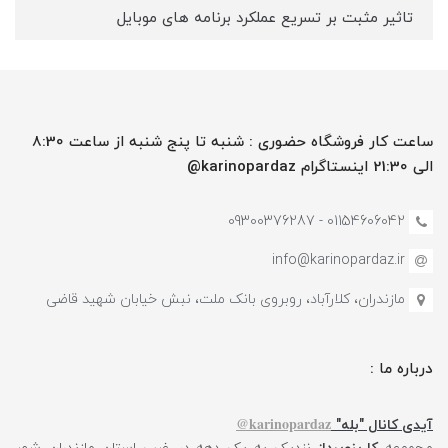
تاثیر مثبت بر تسریع عملکرد برنامه های موبایل
ساعت کار فروشگاه حضوری : شنبه تا پنج شنبه از ساعت 8:30
الی 21:30 اینستاگرام karinopardaz@
01154606042 - 09300376287
info@karinopardaz.ir
مازندران، کلارآباد، روبروی بانک ملت، نبش خیابان شهید قاضی
درباره ما :
karinopardaz@
آیدی کانال "بله"