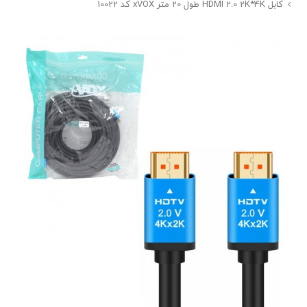
کابل HDMI 2.0 2K*4K طول 20 متر xVOX کد 10022