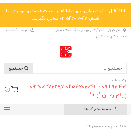
لطفاً قبل از ثبت نهایی، جهت اطلاع از صحت قیمت و موجودی با
شماره 6042 5460 011 تماس بگیرید.
مازندران ، کلارآباد، روبروی بانک ملت، نبش
ورود
|
ثبت‌نام
خیابان شهید قاضی
جستجو
ارتباط با ما
09111961461 - 01154606042 09300376287
0
پیام رسان "بله"
دسته‌بندی کالاها
خانه
فهرست محصولات