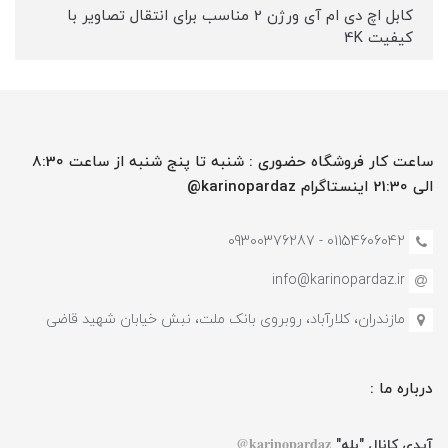
کابل اچ دی ام آی ورژن 2 مناسب برای انتقال تصاویر با
کیفیت 4K
ساعت کار فروشگاه حضوری : شنبه تا پنج شنبه از ساعت 8:30
الی 21:30 اینستاگرام karinopardaz@
01154606042 - 09300376287
info@karinopardaz.ir
مازندران، کلارآباد، روبروی بانک ملت، نبش خیابان شهید قاضی
درباره ما :
karinopardaz@
آیدی کانال "بله"