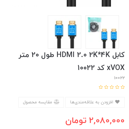
کابل HDMI 2.0 2K*4K طول 20 متر
xVOX کد 10022
10022
افزودن به علاقه‌مندی‌ها
مقایسه محصول
2,080,000
تومان