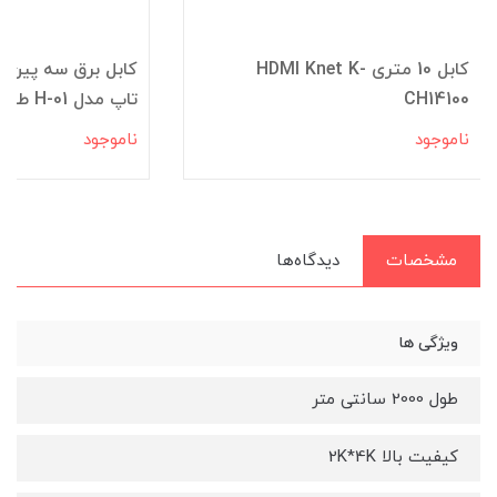
کابل 10 متری HDMI Knet K-
کابل برق سه پین م
CH14100
تاپ مدل H-01 طول 1.5 متر xVox
ناموجود
ناموجود
مشخصات
دیدگاه‌ها
ویژگی ها
طول 2000 سانتی متر
کیفیت بالا 2K*4K