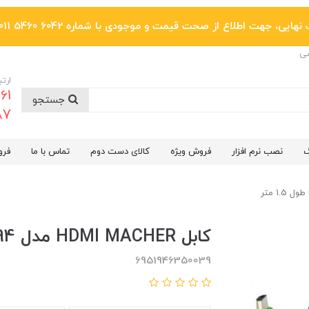
یی، جهت اطلاع از صحت قیمت و موجودی با شماره 6042 5460 011 تماس بگیرید.
ضی
ارتب
جستجو
6287
گ
نصب نرم افزار
فروش ویژه
کالای دست دوم
تماس با ما
فرو
کابل HDMI MACHER مدل mr-94 طول 1.5 متر
6951946350039