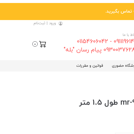
ورود
|
ثبت‌نام
اط با ما
09111961461 - 01154606042
0
0930037 پیام رسان "بله"
شگاه حضوری
قوانین و مقررات