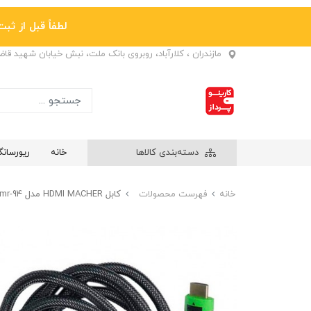
لطفاً قبل از ثبت نها
مازندران ، کلارآباد، روبروی بانک ملت، نبش خیابان شهید قا
دسته‌بندی کالاها
خانه
ریورسان
خانه
فهرست محصولات
کابل HDMI MACHER مدل mr-94 طول 1.5 متر