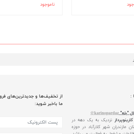
جود
ناموجود
 :
از تخفیف‌ها و جدیدترین‌های فرو
ما باخبر شوید:
karinopardaz@
ل "بله"
کارینوپرداز
نزدیک به یک دهه در
ن مازندران شهر کلارآباد در حوزه
طلاعات مشغول به فعالیت می باشد.