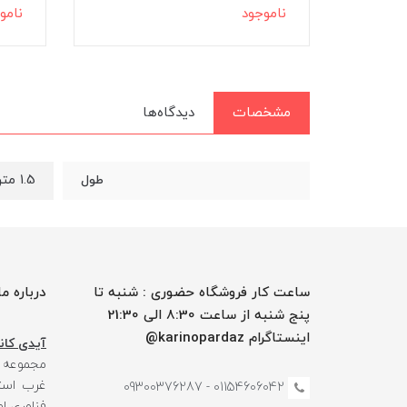
ناموجود
نامو
مشخصات
دیدگاه‌ها
1.5 متر
طول
ساعت کار فروشگاه حضوری : شنبه تا
درباره ما
پنج شنبه از ساعت 8:30 الی 21:30
اینستاگرام karinopardaz@
آیدی کانا
مجموعه
غرب استا
01154606042 - 09300376287
فناوری ا