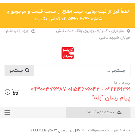
لطفاً قبل از ثبت نهایی، جهت اطلاع از صحت قیمت و موجودی با
شماره 6042 5460 011 تماس بگیرید.
مازندران ، کلارآباد، روبروی بانک ملت، نبش
ورود
|
ثبت‌نام
خیابان شهید قاضی
جستجو
ارتباط با ما
09111961461 - 01154606042 09300376287
0
پیام رسان "بله"
دسته‌بندی کالاها
خانه
فهرست محصولات
کابل برق طول 3 متر STECKER