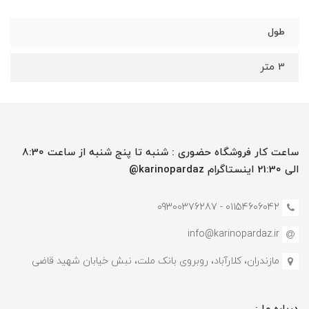
طول
3 متر
ساعت کار فروشگاه حضوری : شنبه تا پنج شنبه از ساعت 8:30
الی 21:30 اینستاگرام karinopardaz@
01154606042 - 09300376287
info@karinopardaz.ir
مازندران، کلارآباد، روبروی بانک ملت، نبش خیابان شهید قاضی