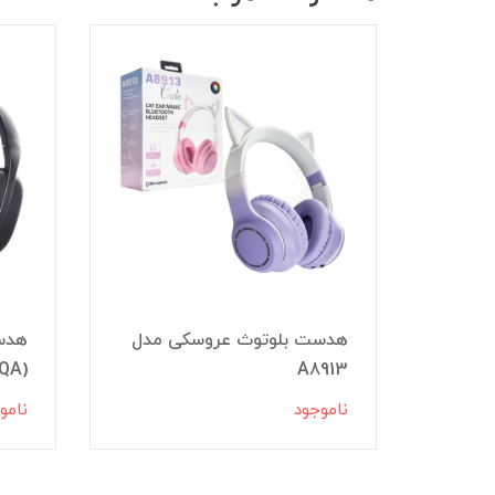
هدست بلوتوث عروسکی مدل
هدست
A8913
(TREQA) مدل XH-620
ناموجود
نامو