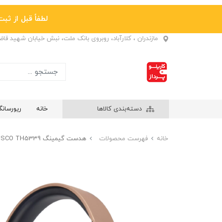
لطفاً قبل از ثبت نها
مازندران ، کلارآباد، روبروی بانک ملت، نبش خیابان شهید قا
دسته‌بندی کالاها
خانه
ریورسان
خانه
فهرست محصولات
هدست گیمینگ TSCO TH5339