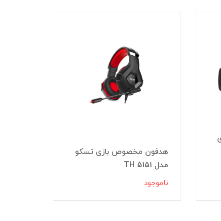
هدفون مخصوص بازی تسکو
هدست م
مدل TH 5151
مدل TH 5153
ناموجود
ناموجود