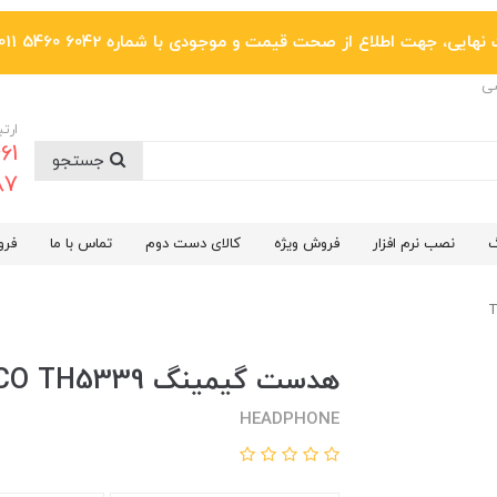
یی، جهت اطلاع از صحت قیمت و موجودی با شماره 6042 5460 011 تماس بگیرید.
ضی
ارتب
جستجو
6287
گ
نصب نرم افزار
فروش ویژه
کالای دست دوم
تماس با ما
فرو
هدست گیمینگ TSCO TH5339
HEADPHONE