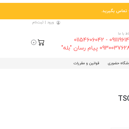
ورود
|
ثبت‌نام
اط با ما
09111961461 - 01154606042
0
0930037 پیام رسان "بله"
شگاه حضوری
قوانین و مقررات