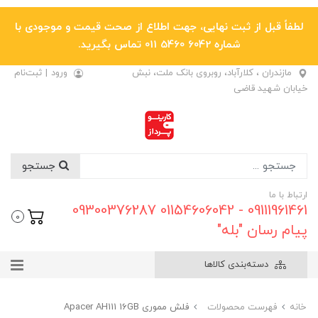
لطفاً قبل از ثبت نهایی، جهت اطلاع از صحت قیمت و موجودی با
شماره 6042 5460 011 تماس بگیرید.
مازندران ، کلارآباد، روبروی بانک ملت، نبش
ورود
|
ثبت‌نام
خیابان شهید قاضی
جستجو
ارتباط با ما
09111961461 - 01154606042 09300376287
0
پیام رسان "بله"
دسته‌بندی کالاها
خانه
فهرست محصولات
فلش مموری Apacer AH111 16GB