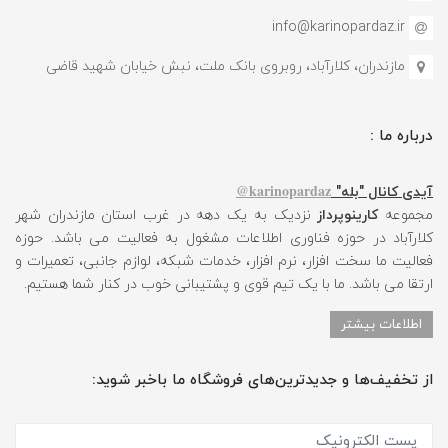
info@karinopardaz.ir
مازندران، کلارآباد، روبروی بانک ملت، نبش خیابان شهید قاضی
درباره ما :
karinopardaz@
آیدی کانال "بله"
مجموعه
کارینوپرداز
نزدیک به یک دهه در غرب استان مازندران شهر
کلارآباد در حوزه فناوری اطلاعات مشغول به فعالیت می باشد. حوزه
فعالیت ما سخت افزار، نرم افزار، خدمات شبکه، لوازم جانبی، تعمیرات و
ارتقا می باشد. ما با یک تیم قوی و پشتیبانی خوب در کنار شما هستیم.
اطلاعات بیشتر
از تخفیف‌ها و جدیدترین‌های فروشگاه ما باخبر شوید: