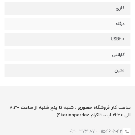
فلزی
درگاه
USB2.0
گارانتی
متین
ساعت کار فروشگاه حضوری : شنبه تا پنج شنبه از ساعت 8:30
الی 21:30 اینستاگرام karinopardaz@
01154606042 - 09300376287