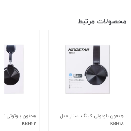
محصولات مرتبط
هدفون بلوتوثی کینگ استار مدل
هدفون بلوتوثی کی
KBH22
KBH18