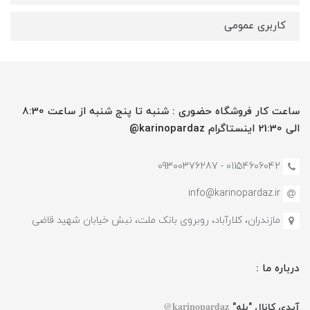
کاربری عمومی
ساعت کار فروشگاه حضوری : شنبه تا پنج شنبه از ساعت 8:30
الی 21:30 اینستاگرام karinopardaz@
01154606042 - 09300376287
info@karinopardaz.ir
مازندران، کلارآباد، روبروی بانک ملت، نبش خیابان شهید قاضی
درباره ما :
karinopardaz@
آیدی کانال "بله"