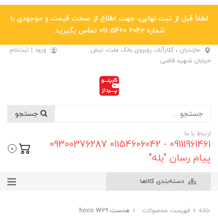
لطفاً قبل از ثبت نهایی، جهت اطلاع از صحت قیمت و موجودی با
شماره 6042 5460 011 تماس بگیرید.
مازندران ، کلارآباد، روبروی بانک ملت، نبش
ورود
|
ثبت‌نام
خیابان شهید قاضی
جستجو
ارتباط با ما
09111961461 - 01154606042 09300376287
0
پیام رسان "بله"
دسته‌بندی کالاها
خانه
فهرست محصولات
هدست hoco W29