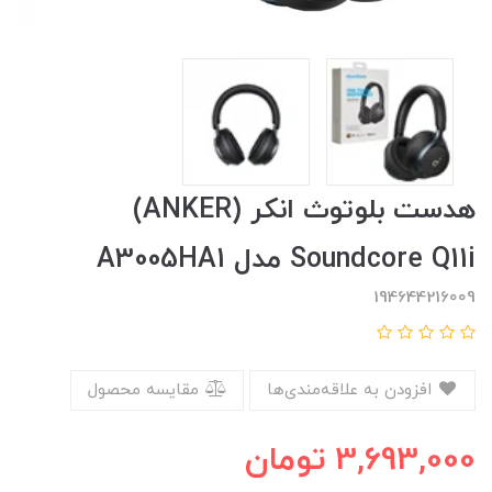
هدست بلوتوث انکر (ANKER)
Soundcore Q11i مدل A3005HA1
194644216009
افزودن به علاقه‌مندی‌ها
مقایسه محصول
3,693,000
تومان