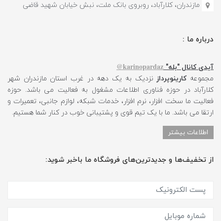
مازندران، کلارآباد، روبروی بانک ملت، نبش خیابان شهید قاضی
درباره ما :
karinopardaz@
آیدی کانال "بله"
مجموعه
کارینوپرداز
نزدیک به یک دهه در غرب استان مازندران شهر
کلارآباد در حوزه فناوری اطلاعات مشغول به فعالیت می باشد. حوزه
فعالیت ما سخت افزار، نرم افزار، خدمات شبکه، لوازم جانبی، تعمیرات و
ارتقا می باشد. ما با یک تیم قوی و پشتیبانی خوب در کنار شما هستیم.
اطلاعات بیشتر
از تخفیف‌ها و جدیدترین‌های فروشگاه ما باخبر شوید: