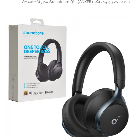
هدست بلوتوث انکر (ANKER) Soundcore Q11i مدل A3005HA1