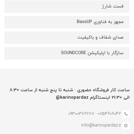
فست شارژ
مجهز به فناوری BassUP
صدای شفاف و باکیفیت
سازگار با اپلیکیشن SOUNDCORE
ساعت کار فروشگاه حضوری : شنبه تا پنج شنبه از ساعت 8:30
الی 21:30 اینستاگرام karinopardaz@
01154606042 - 09300376287
info@karinopardaz.ir