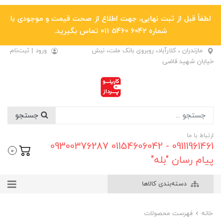
لطفاً قبل از ثبت نهایی، جهت اطلاع از صحت قیمت و موجودی با
شماره 6042 5460 011 تماس بگیرید.
مازندران ، کلارآباد، روبروی بانک ملت، نبش
ورود
|
ثبت‌نام
خیابان شهید قاضی
جستجو
ارتباط با ما
09111961461 - 01154606042 09300376287
0
پیام رسان "بله"
دسته‌بندی کالاها
خانه
فهرست محصولات