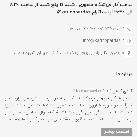
ساعت کار فروشگاه حضوری : شنبه تا پنج شنبه از ساعت 8:30
الی 21:30 اینستاگرام karinopardaz@
01154606042 - 09300376287
info@karinopardaz.ir
مازندران، کلارآباد، روبروی بانک ملت، نبش خیابان شهید قاضی
درباره ما :
karinopardaz@
آیدی کانال "بله"
مجموعه
کارینوپرداز
نزدیک به یک دهه در غرب استان مازندران شهر
کلارآباد در حوزه فناوری اطلاعات مشغول به فعالیت می باشد. حوزه
فعالیت ما سخت افزار، نرم افزار، خدمات شبکه، لوازم جانبی، تعمیرات و
ارتقا می باشد. ما با یک تیم قوی و پشتیبانی خوب در کنار شما هستیم.
اطلاعات بیشتر