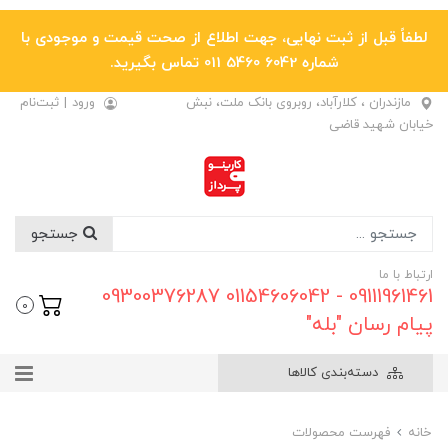
لطفاً قبل از ثبت نهایی، جهت اطلاع از صحت قیمت و موجودی با
شماره 6042 5460 011 تماس بگیرید.
مازندران ، کلارآباد، روبروی بانک ملت، نبش
ورود
|
ثبت‌نام
خیابان شهید قاضی
جستجو
ارتباط با ما
09111961461 - 01154606042 09300376287
0
پیام رسان "بله"
دسته‌بندی کالاها
خانه
فهرست محصولات