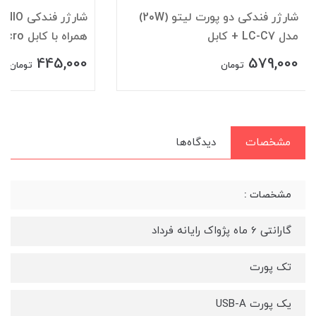
شارژر فندکی دو پورت لیتو (20W)
مدل LC-C7 + کابل
همراه با کابل micro
445,000
579,000
تومان
تومان
مشخصات
دیدگاه‌ها
مشخصات :
گارانتی 6 ماه پژواک رایانه فرداد
تک پورت
یک پورت USB-A