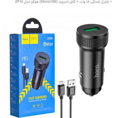
شارژر فندکی 18 وات + کابل اندروید (MicroUSB) هوکو مدل Z49A