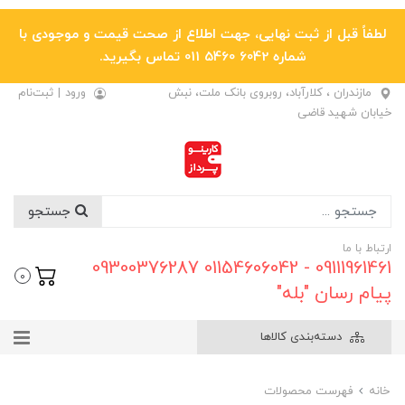
لطفاً قبل از ثبت نهایی، جهت اطلاع از صحت قیمت و موجودی با
شماره 6042 5460 011 تماس بگیرید.
مازندران ، کلارآباد، روبروی بانک ملت، نبش
ورود
|
ثبت‌نام
خیابان شهید قاضی
جستجو
ارتباط با ما
09111961461 - 01154606042 09300376287
0
پیام رسان "بله"
دسته‌بندی کالاها
خانه
فهرست محصولات