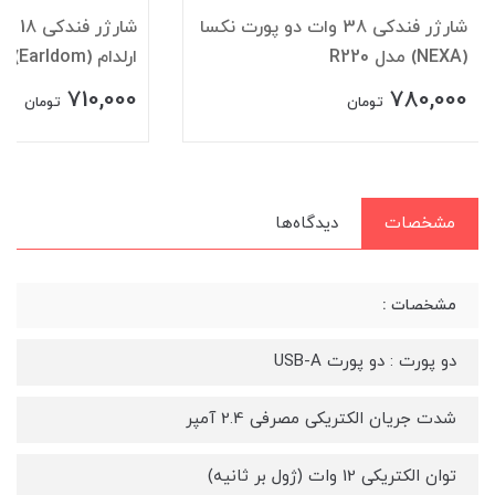
شارژر فندکی 38 وات دو پورت نکسا
شارژر
(NEXA) مدل R220
ارلدام (Earldom) مدل ES-CC32
710,000
780,000
تومان
تومان
مشخصات
دیدگاه‌ها
مشخصات :
دو پورت : دو پورت USB-A
شدت جریان الکتریکی مصرفی 2.4 آمپر
توان الکتریکی 12 وات (ژول بر ثانیه)