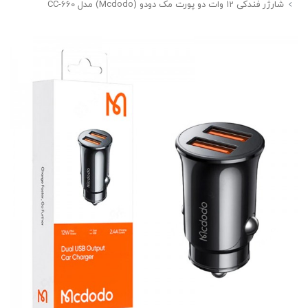
شارژر فندکی 12 وات دو پورت مک دودو (Mcdodo) مدل CC-660