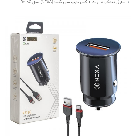
شارژر فندکی 18 وات + کابل تایپ سی نکسا (NEXA) مدل R218C