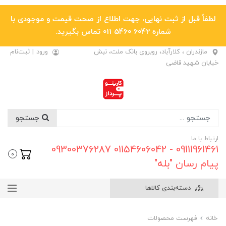
لطفاً قبل از ثبت نهایی، جهت اطلاع از صحت قیمت و موجودی با
شماره 6042 5460 011 تماس بگیرید.
مازندران ، کلارآباد، روبروی بانک ملت، نبش
ورود
|
ثبت‌نام
خیابان شهید قاضی
جستجو
ارتباط با ما
09111961461 - 01154606042 09300376287
0
پیام رسان "بله"
دسته‌بندی کالاها
خانه
فهرست محصولات