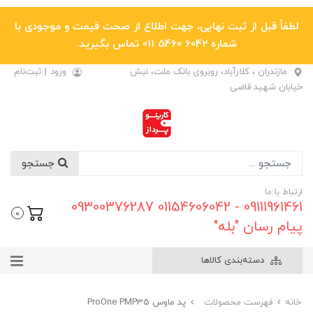
لطفاً قبل از ثبت نهایی، جهت اطلاع از صحت قیمت و موجودی با
شماره 6042 5460 011 تماس بگیرید.
مازندران ، کلارآباد، روبروی بانک ملت، نبش
ورود
|
ثبت‌نام
خیابان شهید قاضی
جستجو
ارتباط با ما
09111961461 - 01154606042 09300376287
0
پیام رسان "بله"
دسته‌بندی کالاها
خانه
فهرست محصولات
پد ماوس ProOne PMP35