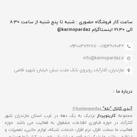
ساعت کار فروشگاه حضوری : شنبه تا پنج شنبه از ساعت 8:30
الی 21:30 اینستاگرام karinopardaz@
01154606042 - 09300376287
info@karinopardaz.ir
مازندران، کلارآباد، روبروی بانک ملت، نبش خیابان شهید قاضی
درباره ما :
karinopardaz@
آیدی کانال "بله"
مجموعه
کارینوپرداز
نزدیک به یک دهه در غرب استان مازندران شهر
کلارآباد در حوزه فناوری اطلاعات مشغول به فعالیت می باشد. حوزه
فعالیت ما سخت افزار، نرم افزار، خدمات شبکه، لوازم جانبی، تعمیرات و
ارتقا می باشد. ما با یک تیم قوی و پشتیبانی خوب در کنار شما هستیم.