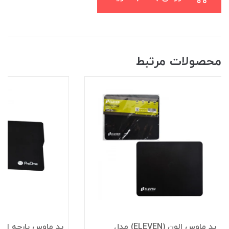
محصولات مرتبط
پد ماوس الون (ELEVEN) مدل