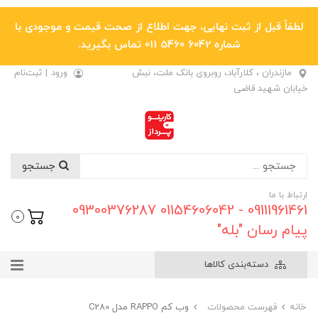
لطفاً قبل از ثبت نهایی، جهت اطلاع از صحت قیمت و موجودی با
شماره 6042 5460 011 تماس بگیرید.
مازندران ، کلارآباد، روبروی بانک ملت، نبش
ورود
|
ثبت‌نام
خیابان شهید قاضی
جستجو
ارتباط با ما
09111961461 - 01154606042 09300376287
0
پیام رسان "بله"
دسته‌بندی کالاها
خانه
فهرست محصولات
وب کم RAPPO مدل C280