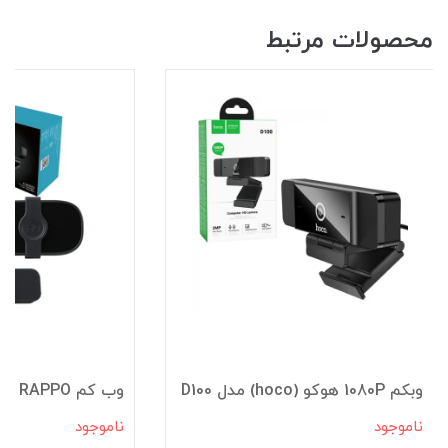
محصولات مرتبط
وبکم 1080P هوکو (hoco) مدل D100
وب کم RAPPO مدل C280
ناموجود
ناموجود