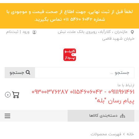
لطفاً قبل از ثبت نهایی، جهت اطلاع از صحت قیمت و موجودی با
شماره 6042 5460 011 تماس بگیرید.
مازندران ، کلارآباد، روبروی بانک ملت، نبش
ورود
|
ثبت‌نام
خیابان شهید قاضی
جستجو
ارتباط با ما
09111961461 - 01154606042 09300376287
0
پیام رسان "بله"
دسته‌بندی کالاها
خانه
فهرست محصولات