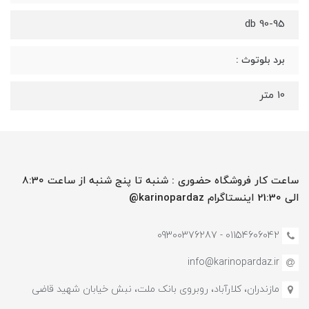
90-95 db
برد بلوتوث :
10 متر
ساعت کار فروشگاه حضوری : شنبه تا پنج شنبه از ساعت 8:30
الی 21:30 اینستاگرام karinopardaz@
01154606042 - 09300376287
info@karinopardaz.ir
مازندران، کلارآباد، روبروی بانک ملت، نبش خیابان شهید قاضی