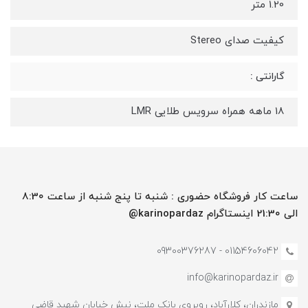
1.20 متر
کیفیت صدای Stereo
گارانتی :
18 ماهه همراه سرویس طلایی LMR
ساعت کار فروشگاه حضوری : شنبه تا پنج شنبه از ساعت 8:30
الی 21:30 اینستاگرام karinopardaz@
01154606042 - 09300376287
info@karinopardaz.ir
مازندران، کلارآباد، روبروی بانک ملت، نبش خیابان شهید قاضی