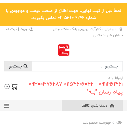
لطفاً قبل از ثبت نهایی، جهت اطلاع از صحت قیمت و موجودی با
شماره 6042 5460 011 تماس بگیرید.
مازندران ، کلارآباد، روبروی بانک ملت، نبش
ورود
|
ثبت‌نام
خیابان شهید قاضی
جستجو
ارتباط با ما
09111961461 - 01154606042 09300376287
0
پیام رسان "بله"
دسته‌بندی کالاها
خانه
فهرست محصولات