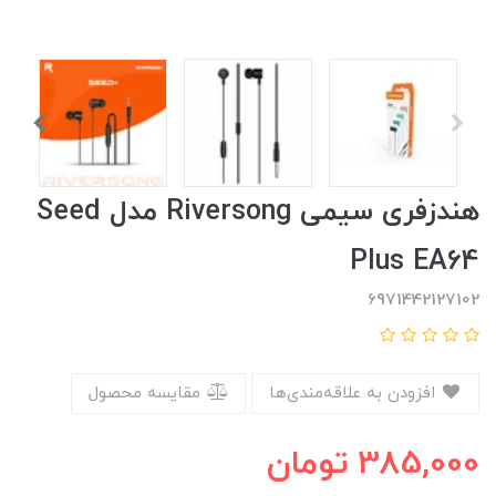
هندزفری سیمی Riversong مدل Seed
Plus EA64
6971442127102
افزودن به علاقه‌مندی‌ها
مقایسه محصول
385,000
تومان