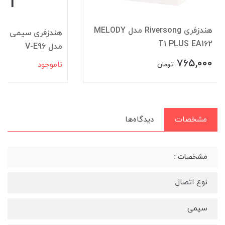
هندزفری Riversong مدل MELODY
T1 PLUS EA162
مدل V-E96
765,000
ناموجود
تومان
مشخصات
دیدگاه‌ها
مشخصات :
نوع اتصال
سیمی