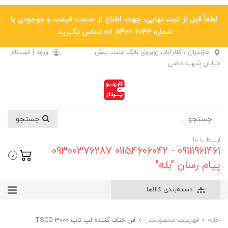
لطفاً قبل از ثبت نهایی، جهت اطلاع از صحت قیمت و موجودی با
شماره 6042 5460 011 تماس بگیرید.
مازندران ، کلارآباد، روبروی بانک ملت، نبش
ورود
|
ثبت‌نام
خیابان شهید قاضی
جستجو
ارتباط با ما
09111961461 - 01154606042 09300376287
0
پیام رسان "بله"
دسته‌بندی کالاها
خانه
فهرست محصولات
فن خنک کننده لپ تاپ TSCO 3000