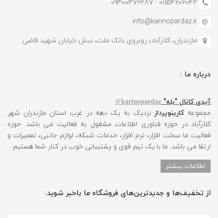
01154606042 - 09300376287
info@karinopardaz.ir
مازندران، کلارآباد، روبروی بانک ملت، نبش خیابان شهید قاضی
درباره ما :
karinopardaz@
آیدی کانال "بله"
مجموعه
کارینوپرداز
نزدیک به یک دهه در غرب استان مازندران شهر
کلارآباد در حوزه فناوری اطلاعات مشغول به فعالیت می باشد. حوزه
فعالیت ما سخت افزار، نرم افزار، خدمات شبکه، لوازم جانبی، تعمیرات و
ارتقا می باشد. ما با یک تیم قوی و پشتیبانی خوب در کنار شما هستیم.
اطلاعات بیشتر
از تخفیف‌ها و جدیدترین‌های فروشگاه ما باخبر شوید: