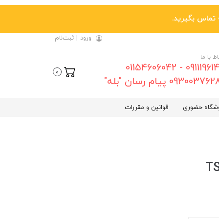
ورود
|
ثبت‌نام
اط با ما
09111961461 - 01154606042
0
0930037 پیام رسان "بله"
شگاه حضوری
قوانین و مقررات