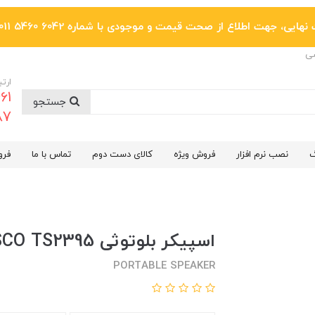
یی، جهت اطلاع از صحت قیمت و موجودی با شماره 6042 5460 011 تماس بگیرید.
ضی
ارتب
جستجو
6287
گ
نصب نرم افزار
فروش ویژه
کالای دست دوم
تماس با ما
فرو
اسپیکر بلوتوثی TSCO TS2395
PORTABLE SPEAKER