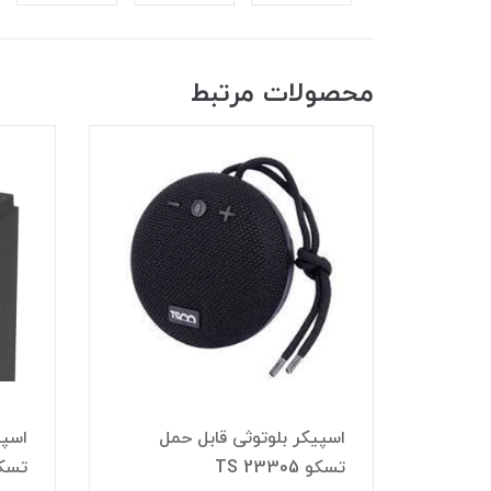
محصولات مرتبط
ل
اسپیکر بلوتوثی قابل حمل
اسپی
تسکو TS 23305
تسکو م