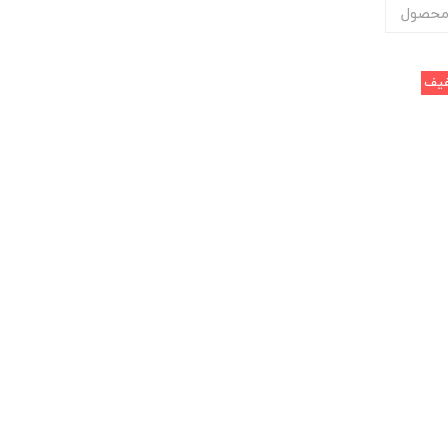
محصول
یف