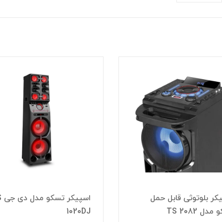
کر بلوتوثی قابل حمل
اسپی
دل TS 2082
1020DJ