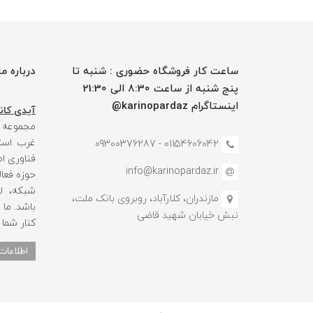
ساعت کار فروشگاه حضوری : شنبه تا
درباره ما
پنج شنبه از ساعت 8:30 الی 21:30
اینستاگرام karinopardaz@
آیدی کانا
مجموعه
غرب استا
01154606042 - 09300376287
فناوری ا
info@karinopardaz.ir
حوزه فعال
شبکه، لو
مازندران، کلارآباد، روبروی بانک ملت،
باشد. ما
نبش خیابان شهید قاضی
کنار شما
اطلاعات