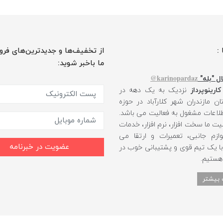
 :
از تخفیف‌ها و جدیدترین‌های فرو
ما باخبر شوید:
karinopardaz@
ل "بله"
کارینوپرداز
نزدیک به یک دهه در
ن مازندران شهر کلارآباد در حوزه
طلاعات مشغول به فعالیت می باشد.
یت ما سخت افزار، نرم افزار، خدمات
ازم جانبی، تعمیرات و ارتقا می
عضویت در خبرنامه
 با یک تیم قوی و پشتیبانی خوب در
 هستیم.
 بیشتر