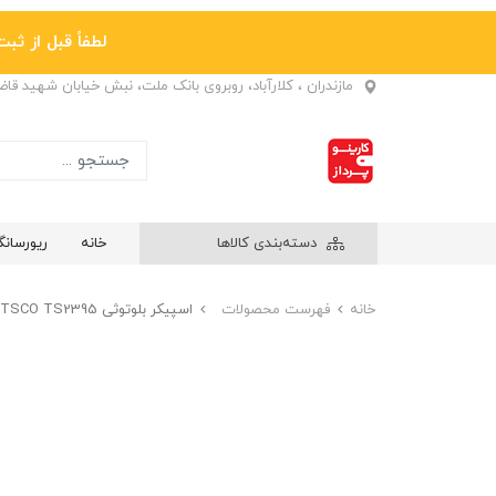
لطفاً قبل از ثبت نها
مازندران ، کلارآباد، روبروی بانک ملت، نبش خیابان شهید قا
دسته‌بندی کالاها
خانه
ریورسان
خانه
فهرست محصولات
اسپیکر بلوتوثی TSCO TS2395