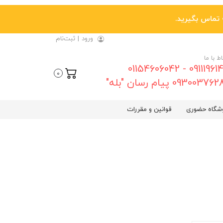
ورود
|
ثبت‌نام
اط با ما
09111961461 - 01154606042
0
0930037 پیام رسان "بله"
شگاه حضوری
قوانین و مقررات