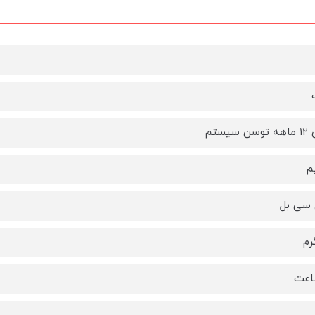
سیستم
م