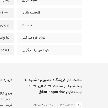
باتری
منبع انرژی
۳۰۰۰ میلی آمپر ساعت
ظرفیت باتری
ورودی 
اتصالات
۱۵ وات
توان خروجی کلی
۵۵-۱۸۰۰۰ 
فرکانس پاسخ‌گویی
ساعت کار فروشگاه حضوری : شنبه تا
درباره ما
پنج شنبه از ساعت 8:30 الی 21:30
اینستاگرام karinopardaz@
آیدی کانا
مجموعه
غرب استا
01154606042 - 09300376287