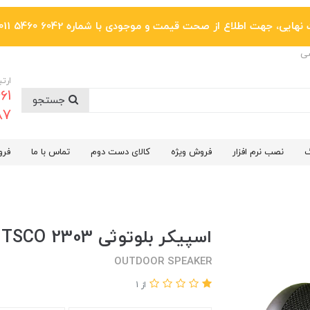
یی، جهت اطلاع از صحت قیمت و موجودی با شماره 6042 5460 011 تماس بگیرید.
ضی
ارتب
جستجو
6287
گ
نصب نرم افزار
فروش ویژه
کالای دست دوم
تماس با ما
فرو
اسپیکر بلوتوثی TSCO 2303
OUTDOOR SPEAKER
از 1