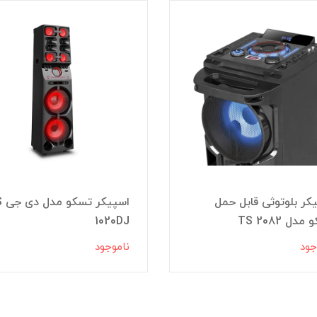
کر بلوتوثی قابل حمل
اسپی
دل TS 2082
1020DJ
جود
ناموجود