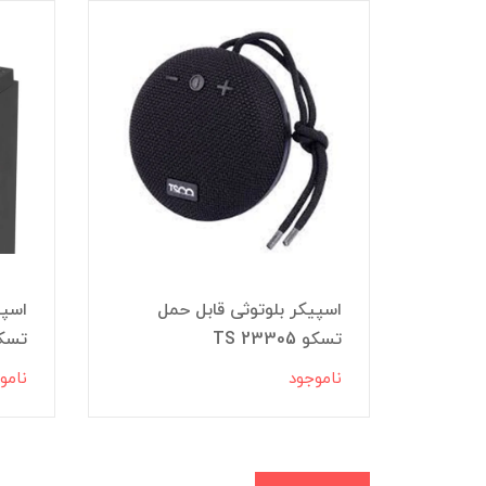
ل
اسپیکر بلوتوثی قابل حمل
اسپی
تسکو TS 23305
تسکو م
ناموجود
نامو