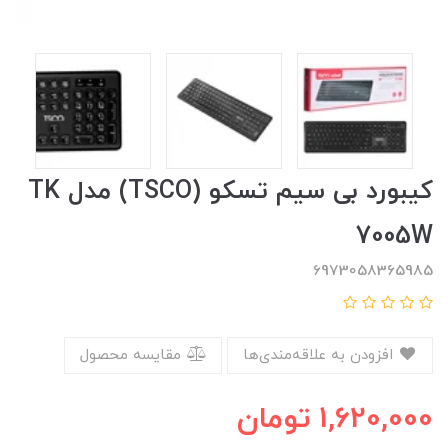
کیبورد بی سیم تسکو (TSCO) مدل TK
7005W
6973058365985
افزودن به علاقه‌مندی‌ها
مقایسه محصول
1,620,000
تومان