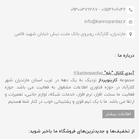
01154606042 - 09300376287
info@karinopardaz.ir
مازندران، کلارآباد، روبروی بانک ملت، نبش خیابان شهید قاضی
درباره ما :
karinopardaz@
آیدی کانال "بله"
مجموعه
کارینوپرداز
نزدیک به یک دهه در غرب استان مازندران شهر
کلارآباد در حوزه فناوری اطلاعات مشغول به فعالیت می باشد. حوزه
فعالیت ما سخت افزار، نرم افزار، خدمات شبکه، لوازم جانبی، تعمیرات و
ارتقا می باشد. ما با یک تیم قوی و پشتیبانی خوب در کنار شما هستیم.
اطلاعات بیشتر
از تخفیف‌ها و جدیدترین‌های فروشگاه ما باخبر شوید: