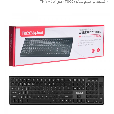
کیبورد بی سیم تسکو (TSCO) مدل TK 7005W