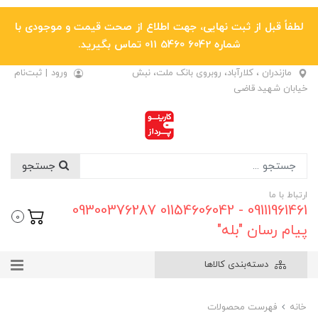
لطفاً قبل از ثبت نهایی، جهت اطلاع از صحت قیمت و موجودی با
شماره 6042 5460 011 تماس بگیرید.
مازندران ، کلارآباد، روبروی بانک ملت، نبش
ورود
|
ثبت‌نام
خیابان شهید قاضی
جستجو
ارتباط با ما
09111961461 - 01154606042 09300376287
0
پیام رسان "بله"
دسته‌بندی کالاها
خانه
فهرست محصولات