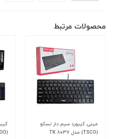
محصولات مرتبط
ر تسکو
کیبورد گیمینگ مکانیکال رپو
ک
(RAPOO) مدل V500SE
(AULA) مدل 