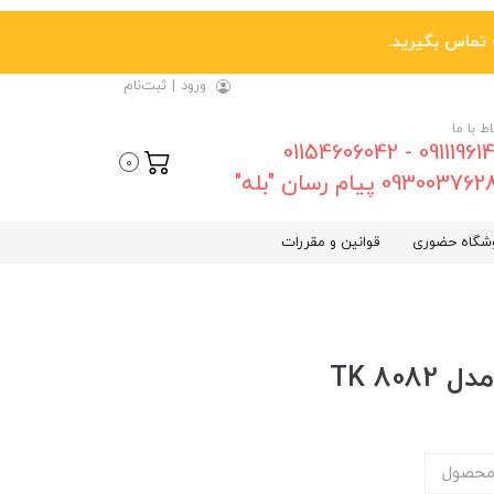
ورود
|
ثبت‌نام
اط با ما
09111961461 - 01154606042
0
0930037 پیام رسان "بله"
شگاه حضوری
قوانین و مقررات
محصول