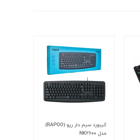
کیبورد سیم دار رپو (RAPOO)
کیبورد گیم سیم دار آئولا
کیبو
(AULA) مدل F3287
هترون 