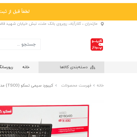
لطفاً قبل از ثبت نها
مازندران ، کلارآباد، روبروی بانک ملت، نبش خیابان شهید قا
دسته‌بندی کالاها
خانه
ریورسان
خانه
فهرست محصولات
کیبورد سیمی تسکو (TSCO) مدل TK 8082