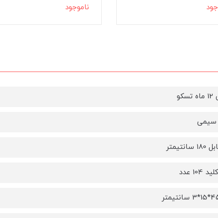
اموجود
ناموجود
تسکو
 سیمی
سانتیمتر
 104 عدد