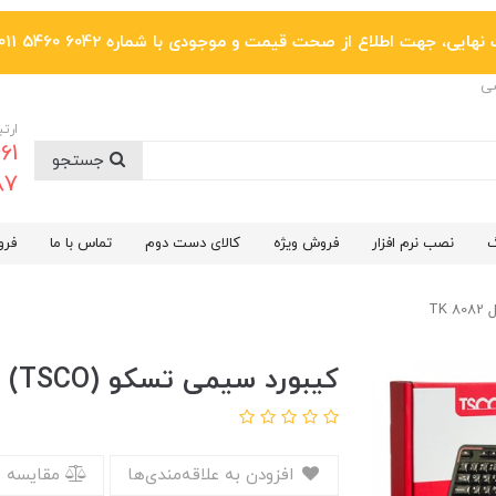
یی، جهت اطلاع از صحت قیمت و موجودی با شماره 6042 5460 011 تماس بگیرید.
ضی
ارتب
جستجو
6287
گ
نصب نرم افزار
فروش ویژه
کالای دست دوم
تماس با ما
فرو
کیبورد سیمی تسکو (TSCO) مدل TK 8082
افزودن به علاقه‌مندی‌ها
مقایسه 