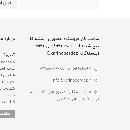
قابل ا
ساعت کار فروشگاه حضوری : شنبه تا
درباره ما
پنج شنبه از ساعت 8:30 الی 21:30
اینستاگرام karinopardaz@
آیدی کانا
مجموعه
غرب استا
01154606042 - 09300376287
فناوری ا
info@karinopardaz.ir
حوزه فعال
شبکه، لو
مازندران، کلارآباد، روبروی بانک ملت،
باشد. ما
نبش خیابان شهید قاضی
کنار شما
اطلاعات