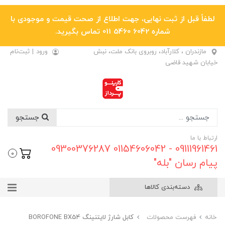
لطفاً قبل از ثبت نهایی، جهت اطلاع از صحت قیمت و موجودی با
شماره 6042 5460 011 تماس بگیرید.
مازندران ، کلارآباد، روبروی بانک ملت، نبش
ورود
|
ثبت‌نام
خیابان شهید قاضی
جستجو
ارتباط با ما
09111961461 - 01154606042 09300376287
0
پیام رسان "بله"
دسته‌بندی کالاها
خانه
فهرست محصولات
کابل شارژ لایتنینگ BOROFONE BX54