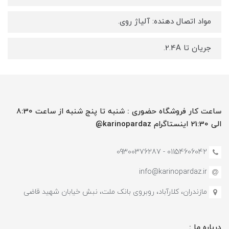
مواد اتصال دهنده: آلیاژ روی.
جریان تا 2.4A.
ساعت کار فروشگاه حضوری : شنبه تا پنج شنبه از ساعت 8:30
الی 21:30 اینستاگرام karinopardaz@
01154606042 - 09300376287
info@karinopardaz.ir
مازندران، کلارآباد، روبروی بانک ملت، نبش خیابان شهید قاضی
درباره ما :