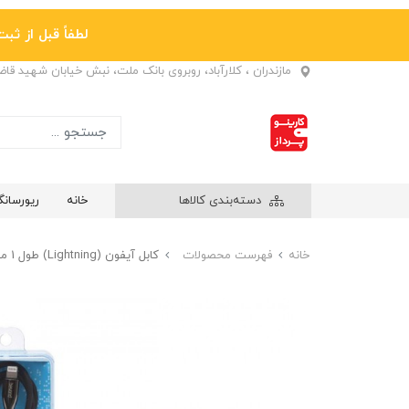
لطفاً قبل از ثبت نها
مازندران ، کلارآباد، روبروی بانک ملت، نبش خیابان شهید قا
دسته‌بندی کالاها
خانه
ریورسان
خانه
فهرست محصولات
کابل آیفون (Lightning) طول 1 متر بیاند (Beyond) مدل BA-567