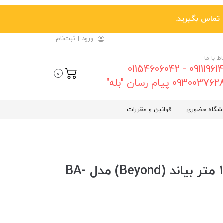
ورود
|
ثبت‌نام
اط با ما
09111961461 - 01154606042
0
0930037 پیام رسان "بله"
شگاه حضوری
قوانین و مقررات
کابل آیفون (Lightning) طول 1 متر بیاند (Beyond) مدل BA-