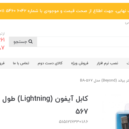
یی، جهت اطلاع از صحت قیمت و موجودی با شماره 6042 5460 011 تماس بگیرید.
ضی
ارتب
جستجو
6287
گ
نصب نرم افزار
فروش ویژه
کالای دست دوم
تماس با ما
فرو
567
5151216330186