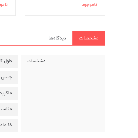
ناموجود
نامو
مشخصات
دیدگاه‌ها
طول کابل 
مشخصات
جنس ک
ماکزیمم ج
مناسب 
18 ماه گارانتی ESPEERO