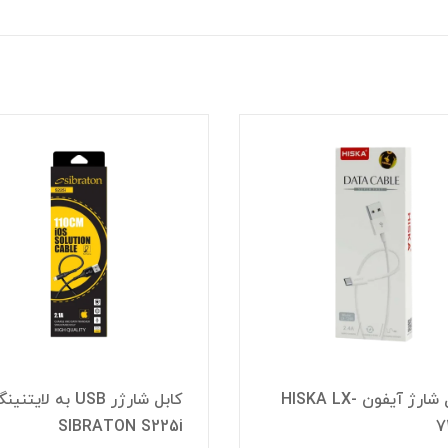
کابل شارژ آیفون HISKA LX-
کابل شارژر USB به لایتنی
SIBRATON S225i
7