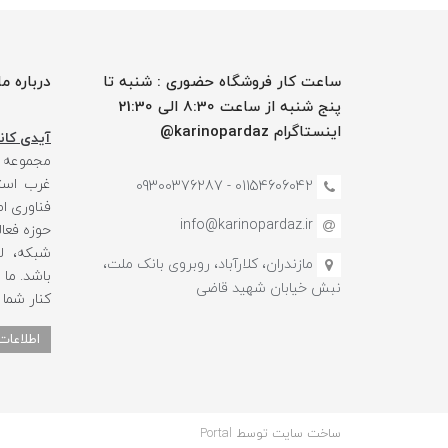
ساعت کار فروشگاه حضوری : شنبه تا
درباره ما
پنج شنبه از ساعت 8:30 الی 21:30
اینستاگرام karinopardaz@
آیدی کانا
مجموعه
غرب استا
01154606042 - 09300376287
فناوری ا
info@karinopardaz.ir
حوزه فعال
شبکه، لو
مازندران، کلارآباد، روبروی بانک ملت،
باشد. ما
نبش خیابان شهید قاضی
کنار شما
اطلاعات
ساخت سایت توسط
Portal