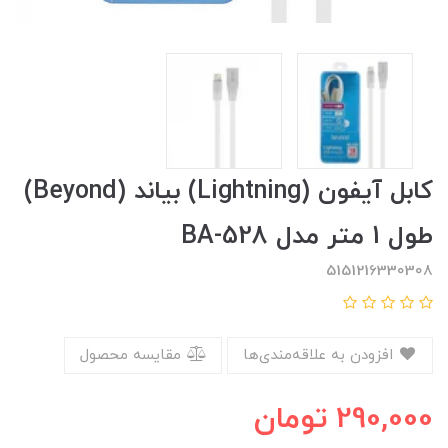
کابل آیفون (Lightning) بیاند (Beyond)
طول 1 متر مدل BA-528
5151216330308
افزودن به علاقه‌مندی‌ها
مقایسه محصول
290,000
تومان