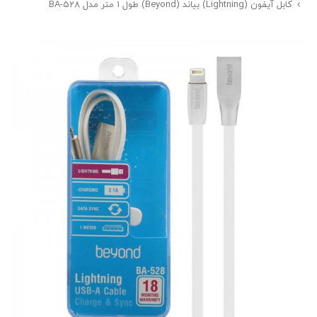
کابل آیفون (Lightning) بیاند (Beyond) طول 1 متر مدل BA-528