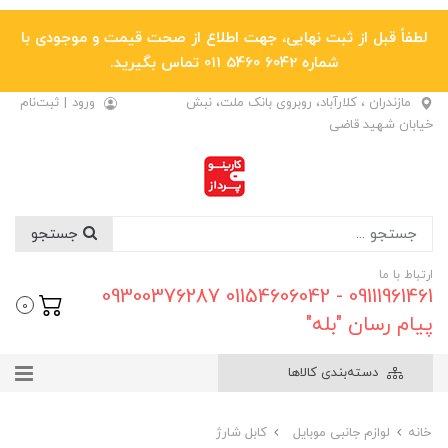
لطفاً قبل از ثبت نهایی، جهت اطلاع از صحت قیمت و موجودی با
شماره 6042 5460 011 تماس بگیرید.
مازندران ، کلارآباد، روبروی بانک ملت، نبش
ورود
|
ثبت‌نام
خیابان شهید قاضی
جستجو
ارتباط با ما
09111961461 - 01154606042 09300376287
0
پیام رسان "بله"
دسته‌بندی کالاها
خانه
لوازم جانبی موبایل
کابل شارژ