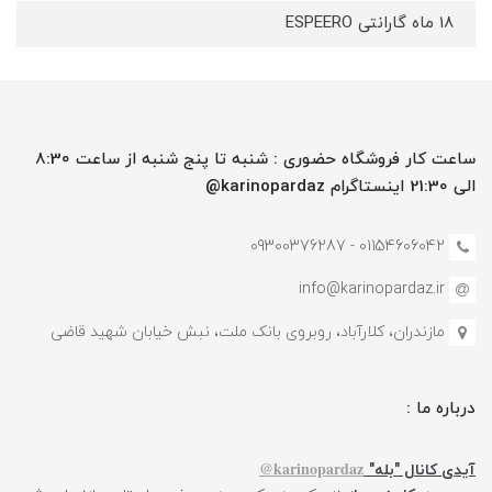
18 ماه گارانتی ESPEERO
ساعت کار فروشگاه حضوری : شنبه تا پنج شنبه از ساعت 8:30
الی 21:30 اینستاگرام karinopardaz@
01154606042 - 09300376287
info@karinopardaz.ir
مازندران، کلارآباد، روبروی بانک ملت، نبش خیابان شهید قاضی
درباره ما :
karinopardaz@
آیدی کانال "بله"