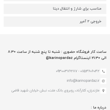
مناسب برای شارژ و انتقال دیتا
خروجی 2 آمپر
ساعت کار فروشگاه حضوری : شنبه تا پنج شنبه از ساعت 8:30
الی 21:30 اینستاگرام karinopardaz@
01154606042 - 09300376287
info@karinopardaz.ir
مازندران، کلارآباد، روبروی بانک ملت، نبش خیابان شهید قاضی
درباره ما :