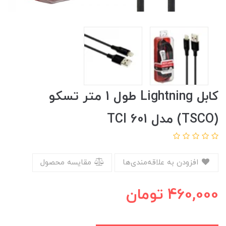
کابل Lightning طول 1 متر تسکو
(TSCO) مدل TCI 601
افزودن به علاقه‌مندی‌ها
مقایسه محصول
460,000
تومان