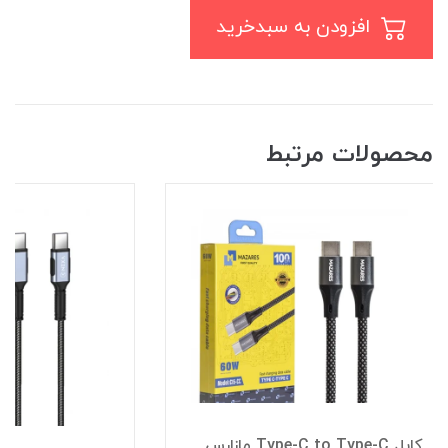
افزودن به سبدخرید
محصولات مرتبط
کابل Type-C to Type-C مازارس