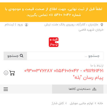
لطفاً قبل از ثبت نهایی، جهت اطلاع از صحت قیمت و موجودی با
شماره 6042 5460 011 تماس بگیرید.
مازندران ، کلارآباد، روبروی بانک ملت، نبش
ورود
|
ثبت‌نام
خیابان شهید قاضی
جستجو
ارتباط با ما
09111961461 - 01154606042 09300376287
0
پیام رسان "بله"
دسته‌بندی کالاها
خانه
لوازم جانبی موبایل
کابل شارژ