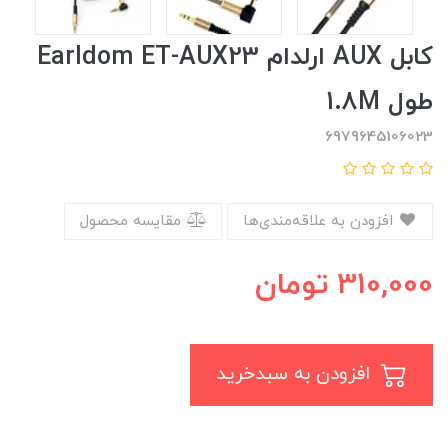
کابل AUX ارلدام Earldom ET-AUX23
طول 1.8M
6979645106023
افزودن به علاقه‌مندی‌ها
مقایسه محصول
310,000
تومان
افزودن به سبدخرید