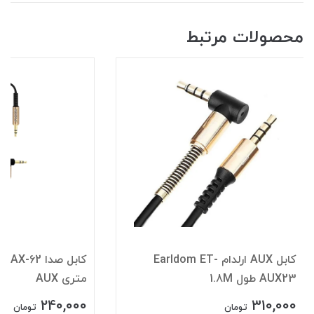
محصولات مرتبط
کابل AUX ارلدام Earldom ET-
AUX23 طول 1.8M
متری AUX
240,000
310,000
تومان
تومان