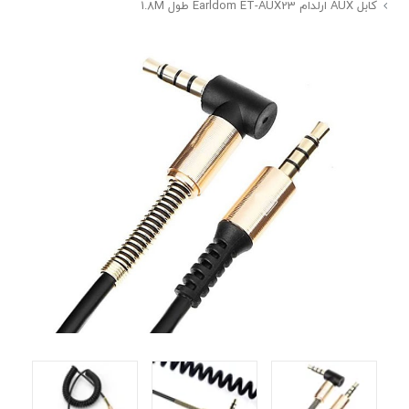
کابل AUX ارلدام Earldom ET-AUX23 طول 1.8M