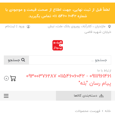
لطفاً قبل از ثبت نهایی، جهت اطلاع از صحت قیمت و موجودی با
شماره 6042 5460 011 تماس بگیرید.
مازندران ، کلارآباد، روبروی بانک ملت، نبش
ورود
|
ثبت‌نام
خیابان شهید قاضی
جستجو
ارتباط با ما
09111961461 - 01154606042 09300376287
0
پیام رسان "بله"
دسته‌بندی کالاها
خانه
فهرست محصولات