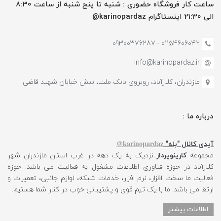
ساعت کار فروشگاه حضوری : شنبه تا پنج شنبه از ساعت 8:30
الی 21:30 اینستاگرام karinopardaz@
01154606042 - 09300376287
info@karinopardaz.ir
مازندران، کلارآباد، روبروی بانک ملت، نبش خیابان شهید قاضی
درباره ما :
karinopardaz@
آیدی کانال "بله"
مجموعه
کارینوپرداز
نزدیک به یک دهه در غرب استان مازندران شهر
کلارآباد در حوزه فناوری اطلاعات مشغول به فعالیت می باشد. حوزه
فعالیت ما سخت افزار، نرم افزار، خدمات شبکه، لوازم جانبی، تعمیرات و
ارتقا می باشد. ما با یک تیم قوی و پشتیبانی خوب در کنار شما هستیم.
اطلاعات بیشتر