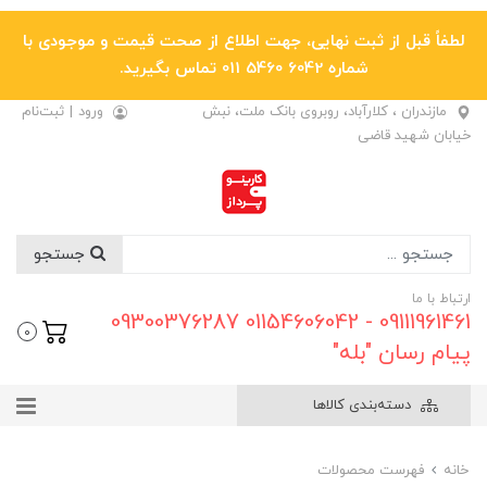
لطفاً قبل از ثبت نهایی، جهت اطلاع از صحت قیمت و موجودی با
شماره 6042 5460 011 تماس بگیرید.
مازندران ، کلارآباد، روبروی بانک ملت، نبش
ورود
|
ثبت‌نام
خیابان شهید قاضی
جستجو
ارتباط با ما
09111961461 - 01154606042 09300376287
0
پیام رسان "بله"
دسته‌بندی کالاها
خانه
فهرست محصولات