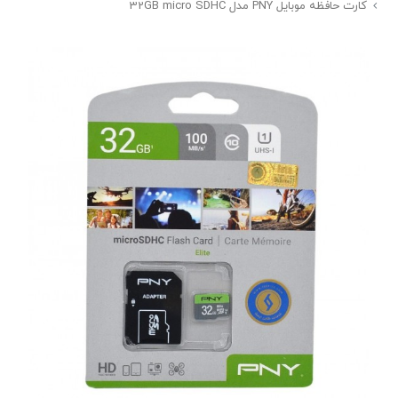
کارت حافظه موبایل PNY مدل 32GB micro SDHC