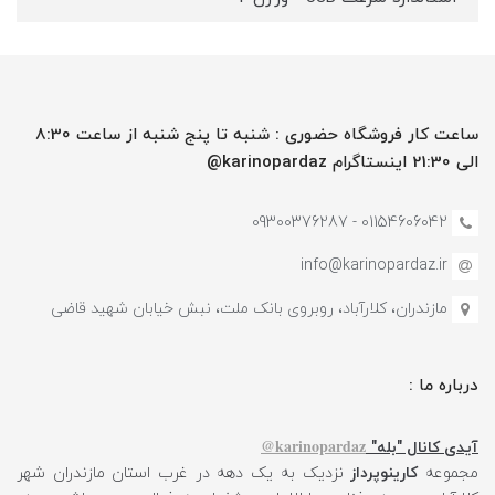
ساعت کار فروشگاه حضوری : شنبه تا پنج شنبه از ساعت 8:30
الی 21:30 اینستاگرام karinopardaz@
01154606042 - 09300376287
info@karinopardaz.ir
مازندران، کلارآباد، روبروی بانک ملت، نبش خیابان شهید قاضی
درباره ما :
karinopardaz@
آیدی کانال "بله"
مجموعه
کارینوپرداز
نزدیک به یک دهه در غرب استان مازندران شهر