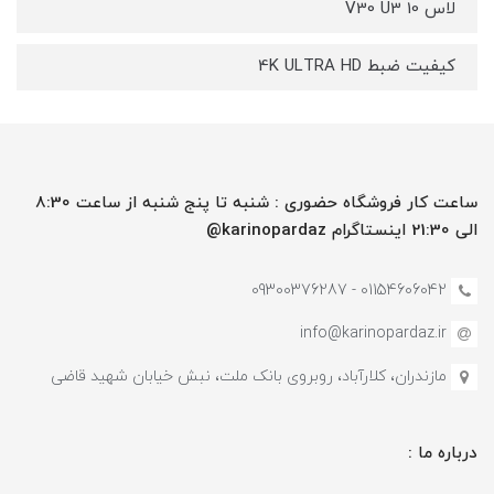
لاس 10 V30 U3
کیفیت ضبط 4K ULTRA HD
ساعت کار فروشگاه حضوری : شنبه تا پنج شنبه از ساعت 8:30
الی 21:30 اینستاگرام karinopardaz@
01154606042 - 09300376287
info@karinopardaz.ir
مازندران، کلارآباد، روبروی بانک ملت، نبش خیابان شهید قاضی
درباره ما :