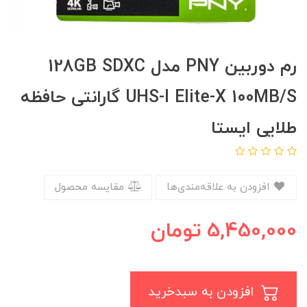
رم دوربین PNY مدل 128GB SDXC
UHS-I Elite-X 100MB/S گارانتی حافظه
طلایی ایستا
افزودن به علاقه‌مندی‌ها
مقایسه محصول
5,450,000
تومان
افزودن به سبدخرید