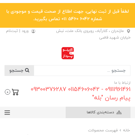
لطفاً قبل از ثبت نهایی، جهت اطلاع از صحت قیمت و موجودی با
شماره 6042 5460 011 تماس بگیرید.
مازندران ، کلارآباد، روبروی بانک ملت، نبش
ورود
|
ثبت‌نام
خیابان شهید قاضی
جستجو
ارتباط با ما
09111961461 - 01154606042 09300376287
0
پیام رسان "بله"
دسته‌بندی کالاها
خانه
فهرست محصولات