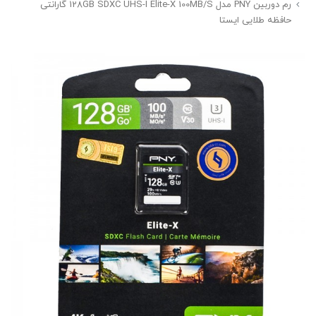
رم دوربین PNY مدل 128GB SDXC UHS-I Elite-X 100MB/S گارانتی
حافظه طلایی ایستا