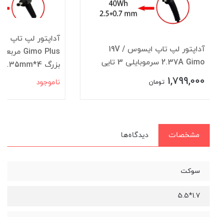
آداپتور لپ تاپ ایسوس 19V /
Gimo Plus
2.37A Gimo سرموبایلی 3 تایی
بزرگ 4*1.35mm
1,799,000
ناموجود
تومان
مشخصات
دیدگاه‌ها
سوکت
1.7*5.5