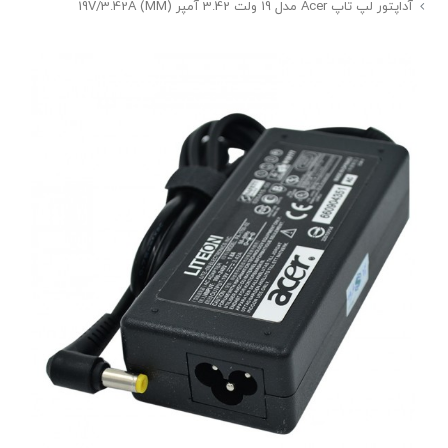
آداپتور لپ تاپ Acer مدل 19 ولت 3.42 آمپر (19V/3.42A (MM