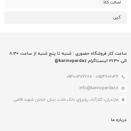
اصالت کالا :
کپی
ساعت کار فروشگاه حضوری : شنبه تا پنج شنبه از ساعت 8:30
الی 21:30 اینستاگرام karinopardaz@
01154606042 - 09300376287
info@karinopardaz.ir
مازندران، کلارآباد، روبروی بانک ملت، نبش خیابان شهید قاضی
درباره ما :