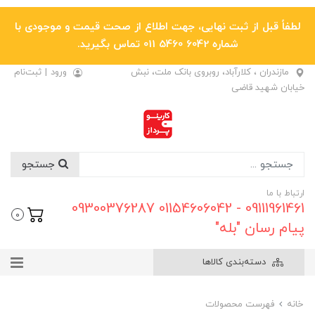
لطفاً قبل از ثبت نهایی، جهت اطلاع از صحت قیمت و موجودی با
شماره 6042 5460 011 تماس بگیرید.
مازندران ، کلارآباد، روبروی بانک ملت، نبش
ورود
|
ثبت‌نام
خیابان شهید قاضی
جستجو
ارتباط با ما
09111961461 - 01154606042 09300376287
0
پیام رسان "بله"
دسته‌بندی کالاها
خانه
فهرست محصولات