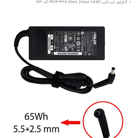
آداپتور لپ تاپ (Asus 65W) 19V/3.42A Gimo کد 1113