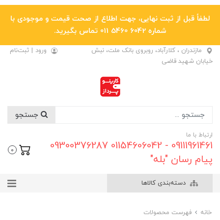
لطفاً قبل از ثبت نهایی، جهت اطلاع از صحت قیمت و موجودی با
شماره 6042 5460 011 تماس بگیرید.
مازندران ، کلارآباد، روبروی بانک ملت، نبش
ورود
|
ثبت‌نام
خیابان شهید قاضی
جستجو
ارتباط با ما
09111961461 - 01154606042 09300376287
0
پیام رسان "بله"
دسته‌بندی کالاها
خانه
فهرست محصولات