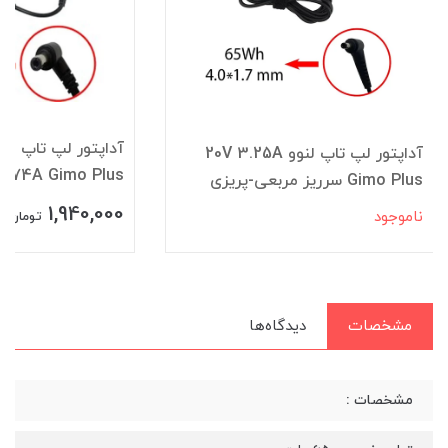
آداپتور لپ تاپ ایسوس 19V /
آداپتور لپ تاپ لنوو 20V 3.25A
4.74A Gimo Plus کد 1124
1,940,000
تومان
مشخصات
دیدگاه‌ها
مشخصات :