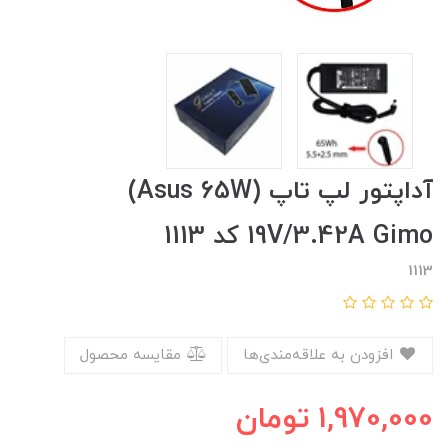
آداپتور لپ تاپ (Asus 65W)
19V/3.42A Gimo کد 1113
1113
افزودن به علاقه‌مندی‌ها
مقایسه محصول
1,970,000
تومان