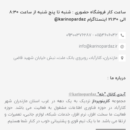
ساعت کار فروشگاه حضوری : شنبه تا پنج شنبه از ساعت 8:30
الی 21:30 اینستاگرام karinopardaz@
01154606042 - 09300376287
info@karinopardaz.ir
مازندران، کلارآباد، روبروی بانک ملت، نبش خیابان شهید قاضی
درباره ما :
karinopardaz@
آیدی کانال "بله"
مجموعه
کارینوپرداز
نزدیک به یک دهه در غرب استان مازندران شهر
کلارآباد در حوزه فناوری اطلاعات مشغول به فعالیت می باشد. حوزه
فعالیت ما سخت افزار، نرم افزار، خدمات شبکه، لوازم جانبی، تعمیرات و
ارتقا می باشد. ما با یک تیم قوی و پشتیبانی خوب در کنار شما هستیم.