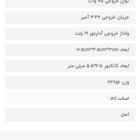
توان خروجی 65 وات
جریان خروجی 3.42 آمپر
ولتاژ خروجی آداپتور 19 ولت
ابعاد 10.5cm*4.5cm*3cm
ابعاد کانکتور 2.5*5.5 میلی متر
وزن 238gr
اصالت کالا :
اصل