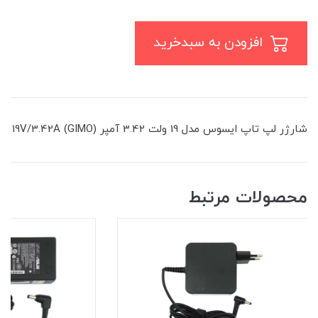
افزودن به سبدخرید
شارژر لپ تاپ ایسوس مدل 19 ولت 3.42 آمپر (19V/3.42A (GIMO
محصولات مرتبط