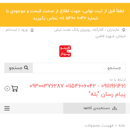
لطفاً قبل از ثبت نهایی، جهت اطلاع از صحت قیمت و موجودی با
شماره 6042 5460 011 تماس بگیرید.
مازندران ، کلارآباد، روبروی بانک ملت، نبش
ورود
|
ثبت‌نام
خیابان شهید قاضی
جستجو
ارتباط با ما
09111961461 - 01154606042 09300376287
0
پیام رسان "بله"
دسته‌بندی کالاها
خانه
فهرست محصولات