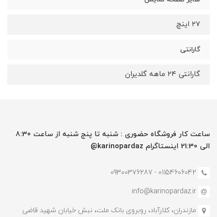
۲۷ اینچ
گارانتی
گارانتی ۲۴ ماهه گلدیران
ساعت کار فروشگاه حضوری : شنبه تا پنج شنبه از ساعت 8:30
الی 21:30 اینستاگرام karinopardaz@
01154606042 - 09300376287
info@karinopardaz.ir
مازندران، کلارآباد، روبروی بانک ملت، نبش خیابان شهید قاضی