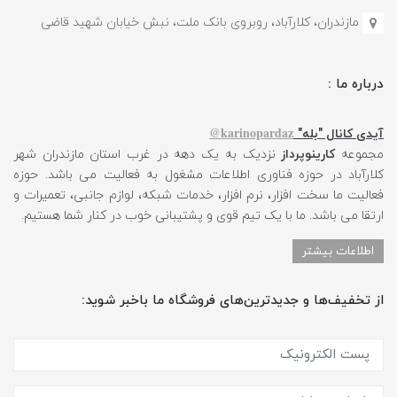
مازندران، کلارآباد، روبروی بانک ملت، نبش خیابان شهید قاضی
درباره ما :
karinopardaz@
آیدی کانال "بله"
مجموعه
کارینوپرداز
نزدیک به یک دهه در غرب استان مازندران شهر
کلارآباد در حوزه فناوری اطلاعات مشغول به فعالیت می باشد. حوزه
فعالیت ما سخت افزار، نرم افزار، خدمات شبکه، لوازم جانبی، تعمیرات و
ارتقا می باشد. ما با یک تیم قوی و پشتیبانی خوب در کنار شما هستیم.
اطلاعات بیشتر
از تخفیف‌ها و جدیدترین‌های فروشگاه ما باخبر شوید: