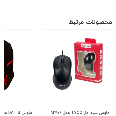
محصولات مرتبط
ماوس سیم دار TSCO مدل TM306
ماوس DATIS مدل E-400