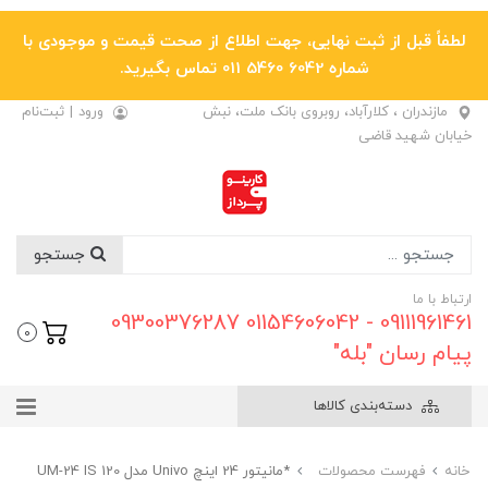
لطفاً قبل از ثبت نهایی، جهت اطلاع از صحت قیمت و موجودی با
شماره 6042 5460 011 تماس بگیرید.
مازندران ، کلارآباد، روبروی بانک ملت، نبش
ورود
|
ثبت‌نام
خیابان شهید قاضی
جستجو
ارتباط با ما
09111961461 - 01154606042 09300376287
0
پیام رسان "بله"
دسته‌بندی کالاها
خانه
فهرست محصولات
*مانیتور 24 اینچ Univo مدل UM-24 IS 120