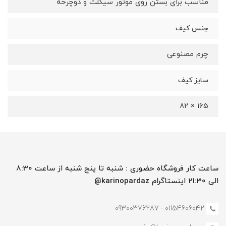
مناسب برای بستن روی موتور سیکلت و دوچرخه
جنس کیف
چرم مصنوعی
سایز کیف
165 × 82
ساعت کار فروشگاه حضوری : شنبه تا پنج شنبه از ساعت 8:30
الی 21:30 اینستاگرام karinopardaz@
01154606042 - 09300376287