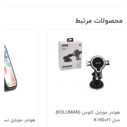
محصولات مرتبط
هولدر موبایل کلومن (KOLUMAN)
مدل K-HD021
هولدر موبایل تسکو مدل 9