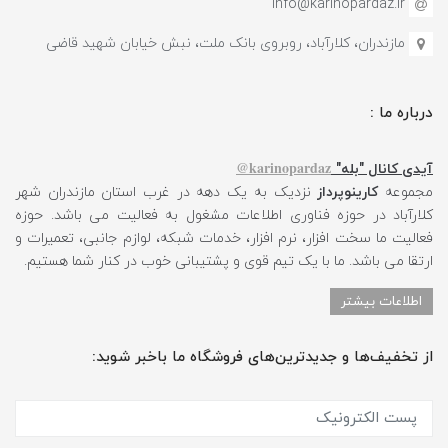
info@karinopardaz.ir
مازندران، کلارآباد، روبروی بانک ملت، نبش خیابان شهید قاضی
درباره ما :
karinopardaz@
آیدی کانال "بله"
مجموعه
کارینوپرداز
نزدیک به یک دهه در غرب استان مازندران شهر
کلارآباد در حوزه فناوری اطلاعات مشغول به فعالیت می باشد. حوزه
فعالیت ما سخت افزار، نرم افزار، خدمات شبکه، لوازم جانبی، تعمیرات و
ارتقا می باشد. ما با یک تیم قوی و پشتیبانی خوب در کنار شما هستیم.
اطلاعات بیشتر
از تخفیف‌ها و جدیدترین‌های فروشگاه ما باخبر شوید: