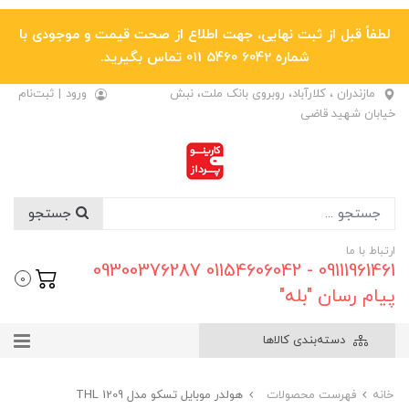
لطفاً قبل از ثبت نهایی، جهت اطلاع از صحت قیمت و موجودی با
شماره 6042 5460 011 تماس بگیرید.
مازندران ، کلارآباد، روبروی بانک ملت، نبش
ورود
|
ثبت‌نام
خیابان شهید قاضی
جستجو
ارتباط با ما
09111961461 - 01154606042 09300376287
0
پیام رسان "بله"
دسته‌بندی کالاها
خانه
فهرست محصولات
هولدر موبایل تسکو مدل THL 1209