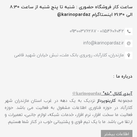
ساعت کار فروشگاه حضوری : شنبه تا پنج شنبه از ساعت 8:30
الی 21:30 اینستاگرام karinopardaz@
01154606042 - 09300376287
info@karinopardaz.ir
مازندران، کلارآباد، روبروی بانک ملت، نبش خیابان شهید قاضی
درباره ما :
karinopardaz@
آیدی کانال "بله"
مجموعه
کارینوپرداز
نزدیک به یک دهه در غرب استان مازندران شهر
کلارآباد در حوزه فناوری اطلاعات مشغول به فعالیت می باشد. حوزه
فعالیت ما سخت افزار، نرم افزار، خدمات شبکه، لوازم جانبی، تعمیرات و
ارتقا می باشد. ما با یک تیم قوی و پشتیبانی خوب در کنار شما هستیم.
اطلاعات بیشتر