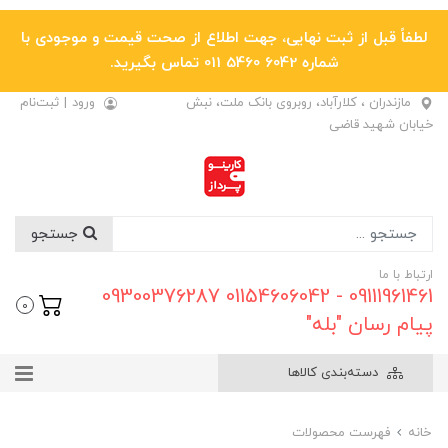
لطفاً قبل از ثبت نهایی، جهت اطلاع از صحت قیمت و موجودی با
شماره 6042 5460 011 تماس بگیرید.
مازندران ، کلارآباد، روبروی بانک ملت، نبش
ورود
|
ثبت‌نام
خیابان شهید قاضی
جستجو
ارتباط با ما
09111961461 - 01154606042 09300376287
0
پیام رسان "بله"
دسته‌بندی کالاها
خانه
فهرست محصولات