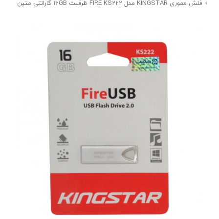
فلش مموری KINGSTAR مدل FIRE KS222 ظرفیت 16GB گارانتی متین