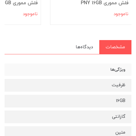
فلش مموری PNY 16GB
فلش مموری KODAK K112 32GB
ناموجود
ناموجود
مشخصات
دیدگاه‌ها
ویژگی‌ها
ظرفیت
16GB
گارانتی
متین