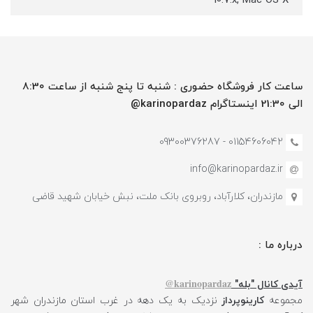
10.7.x, Mac OS X
ساعت کار فروشگاه حضوری : شنبه تا پنج شنبه از ساعت 8:30
الی 21:30 اینستاگرام karinopardaz@
01154606042 - 09300376287
info@karinopardaz.ir
مازندران، کلارآباد، روبروی بانک ملت، نبش خیابان شهید قاضی
درباره ما :
karinopardaz@
آیدی کانال "بله"
مجموعه
کارینوپرداز
نزدیک به یک دهه در غرب استان مازندران شهر