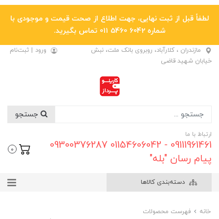
لطفاً قبل از ثبت نهایی، جهت اطلاع از صحت قیمت و موجودی با
شماره 6042 5460 011 تماس بگیرید.
مازندران ، کلارآباد، روبروی بانک ملت، نبش
ورود
|
ثبت‌نام
خیابان شهید قاضی
جستجو
ارتباط با ما
09111961461 - 01154606042 09300376287
0
پیام رسان "بله"
دسته‌بندی کالاها
خانه
فهرست محصولات