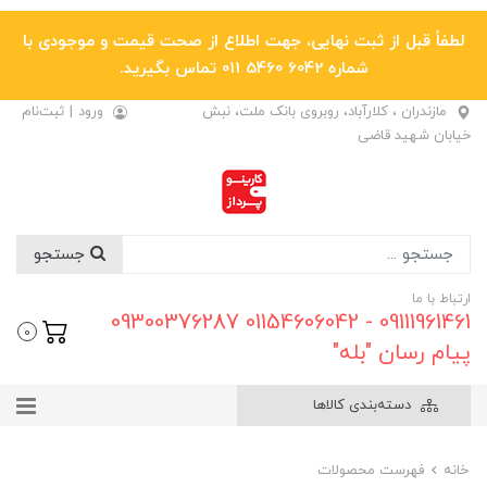
لطفاً قبل از ثبت نهایی، جهت اطلاع از صحت قیمت و موجودی با
شماره 6042 5460 011 تماس بگیرید.
مازندران ، کلارآباد، روبروی بانک ملت، نبش
ورود
|
ثبت‌نام
خیابان شهید قاضی
جستجو
ارتباط با ما
09111961461 - 01154606042 09300376287
0
پیام رسان "بله"
دسته‌بندی کالاها
خانه
فهرست محصولات