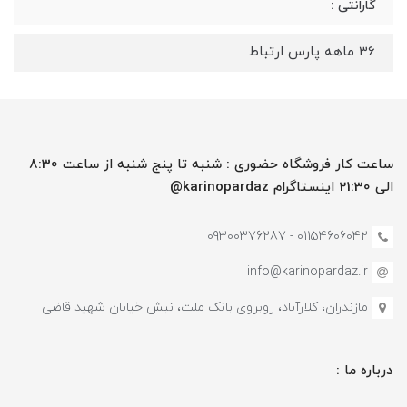
گارانتی :
36 ماهه پارس ارتباط
ساعت کار فروشگاه حضوری : شنبه تا پنج شنبه از ساعت 8:30
الی 21:30 اینستاگرام karinopardaz@
01154606042 - 09300376287
info@karinopardaz.ir
مازندران، کلارآباد، روبروی بانک ملت، نبش خیابان شهید قاضی
درباره ما :