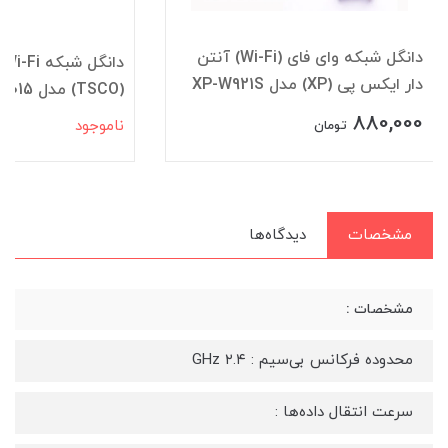
دانگل شبکه وای فای (Wi-Fi) آنتن
د
دار ایکس پی (XP) مدل XP-W921S
(TSCO) مدل TW 1015
880,000
ناموجود
تومان
مشخصات
دیدگاه‌ها
مشخصات :
محدوده فرکانس بی‌سیم : ۲.۴ GHz
سرعت انتقال داده‌ها :