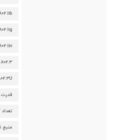
۸۰۲.۱۱b
۸۰۲.۱۱g
۸۰۲.۱۱n
 ۸۰۲.۳
۸۰۲.۳U
قدرت گیرندگی آنتن : nector
تعداد 
منبع تغذیه 