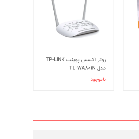
آچار سو
روتر اکسس پوینت TP-LINK
(D-LINK) مدل NTC-001
مدل TL-WA801N
90,000
ناموجود