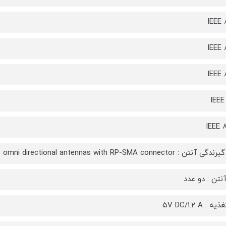
IEEE 
IEEE 
IEEE 
IEEE
IEEE 
x۲ ۲dBi Gain detachable omni directional antennas with RP-SMA con
آنتن : دو عدد
: ۵V DC/۱.۲ A