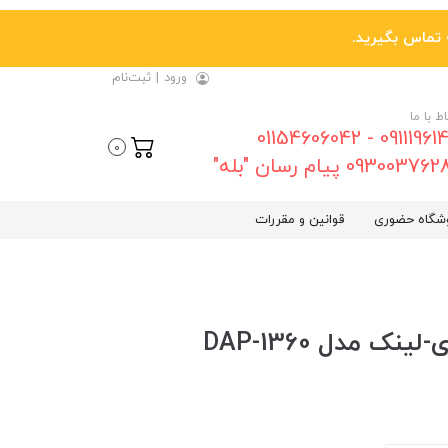
ورود
|
ثبت‌نام
اط با ما
09111961461 - 01154606042
0
0930037 پیام رسان "بله"
شگاه حضوری
قوانین و مقررات
 مدل DAP-1360