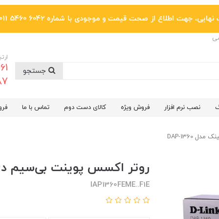
یی، جهت اطلاع از صحت قیمت و موجودی با شماره 6042 5460 011 تماس بگیرید.
ضی
ارتب
جستجو
6287
گ
نصب نرم افزار
فروش ویژه
کالای دست دوم
تماس با ما
فرو
ل DAP-1360
روتر اکسس پوینت بی‌سیم دی-لینک
IAP1360FEME..F1E