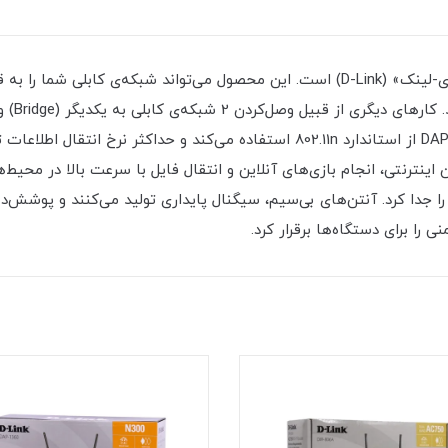
روتر اکسس پوینت «DAP-1360» محصولی از شرکت «دی-لینک» (D-Link) است. این محصول می‌توا
محدوده‌
را جدا کرد. آنتن‌های بی‌سیم، سیگنال پایداری تولید می‌کنند و پوشش‌د