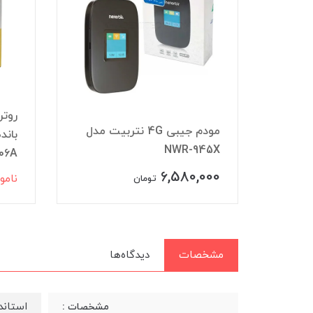
روتر
مدل
مودم جیبی 4G نتربیت مدل
NWR-945X
806A گارانتی الما
6,580,000
نامو
تومان
مشخصات
دیدگاه‌ها
استاندا
مشخصات :