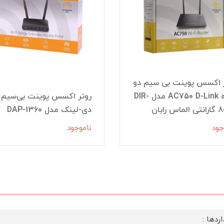
 اکسس پوینت بی سیم دو
بانده AC750 D-Link مدل DIR-
روتر اکسس پوینت بی‌سیم
س رایان
دی-لینک مدل DAP-1360
جود
ناموجود
ردها :