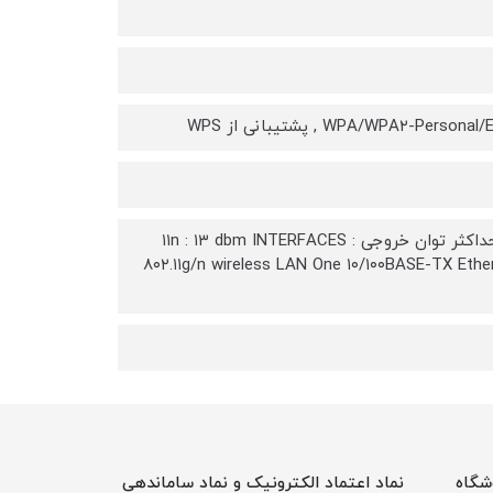
WPA/WPA , پشتیبانی از WPS
پشتیبانی از مودهای: Wireless client Mode,AP Mode ,WDS with AP Mode حداکثر توان خروجی ۱۱n : ۱۳ dbm INTERFACES :
۸۰۲.۱۱g/n wireless LAN One ۱۰/۱۰۰BASE-TX Eth
شگاه
نماد اعتماد الکترونیک و نماد ساماندهی