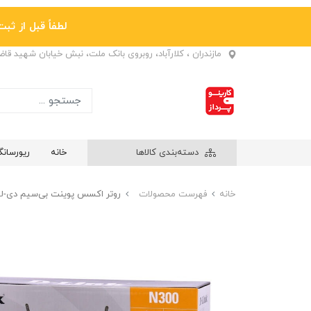
لطفاً قبل از ثبت نها
مازندران ، کلارآباد، روبروی بانک ملت، نبش خیابان شهید قا
دسته‌بندی کالاها
خانه
ریورسان
خانه
فهرست محصولات
روتر اکسس پوینت بی‌سیم دی-لینک مد