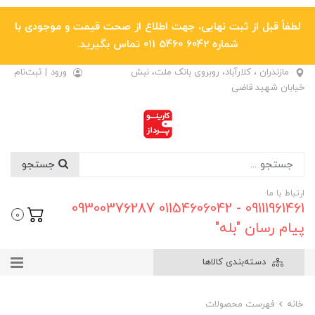
لطفاً قبل از ثبت نهایی، جهت اطلاع از صحت قیمت و موجودی با
شماره 6042 5460 011 تماس بگیرید.
مازندران ، کلارآباد، روبروی بانک ملت، نبش
ورود
|
ثبت‌نام
خیابان شهید قاضی
جستجو
ارتباط با ما
09111961461 - 01154606042 09300376287
0
پیام رسان "بله"
دسته‌بندی کالاها
خانه
فهرست محصولات