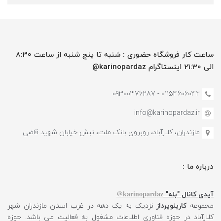
ساعت کار فروشگاه حضوری : شنبه تا پنج شنبه از ساعت 8:30
الی 21:30 اینستاگرام karinopardaz@
01154606042 - 09300376287
info@karinopardaz.ir
مازندران، کلارآباد، روبروی بانک ملت، نبش خیابان شهید قاضی
درباره ما :
karinopardaz@
آیدی کانال "بله"
مجموعه
کارینوپرداز
نزدیک به یک دهه در غرب استان مازندران شهر
کلارآباد در حوزه فناوری اطلاعات مشغول به فعالیت می باشد. حوزه