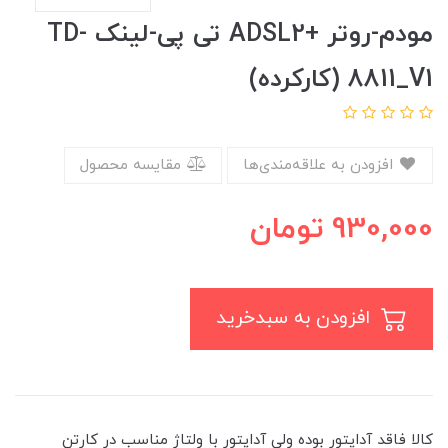
مودم-روتر +ADSL2 تی پی-لینک TD-
8811_V1 (کارکرده)
افزودن به علاقه‌مندی‌ها
مقایسه محصول
930,000
تومان
افزودن به سبدخرید
کالا فاقد آداپتور بوده ولی آداپتور با ولتاژ مناسب در کارتن