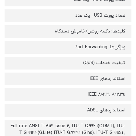
تعداد پورت USB : یک عدد
کلیدها: دکمه روشن/خاموش دستگاه
ویژگی‌ها: Port Forwarding
کیفیت خدمات (QoS)
استانداردهای IEEE
IEEE ۸۰۲.۳, ۸۰۲.۳u
استانداردهای ADSL
Full-rate ANSI T۱.۴۱۳ Issue ۲, ITU-T G.۹۹۲.۱(G.DMT), ITU-
T G.۹۹۲.۲(G.Lite) ITU-T G.۹۹۴.۱ (G.hs), ITU-T G.۹۹۵.۱ ,