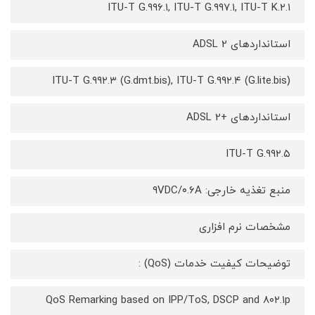
ITU-T G.۹۹۶.۱, ITU-T G.۹۹۷.۱, ITU-T K.۲.۱
استانداردهای ADSL 2
(ITU-T G.۹۹۲.۳ (G.dmt.bis), ITU-T G.۹۹۲.۴ (G.lite.bis
استانداردهای +ADSL 2
ITU-T G.۹۹۲.۵
منبع تغذیه خارجی: ۹VDC/۰.۶A
مشخصات نرم افزاری
توضیحات کیفیت خدمات (QoS) :
QoS Remarking based on IPP/ToS, DSCP and ۸۰۲.۱p