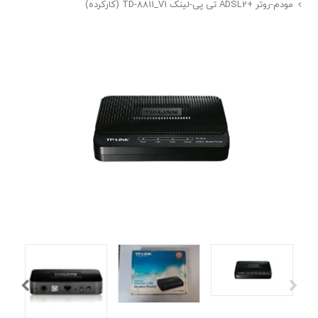
مودم-روتر +ADSL2 تی پی-لینک TD-8811_V1 (کارکرده)