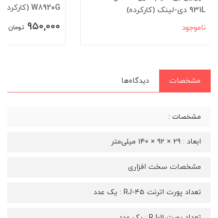
W8920G (کارکرده)
931L دی-لینک (کارکرده)
950,000
ناموجود
تومان
مشخصات
دیدگاه‌ها
مشخصات :
ابعاد : ۲۹ × ۹۲ × ۱۴۰ میلی‌متر
مشخصات سخت افزاری
تعداد پورت اترنت RJ-45 : یک عدد
تعداد پورت RJ-11 : یک عدد