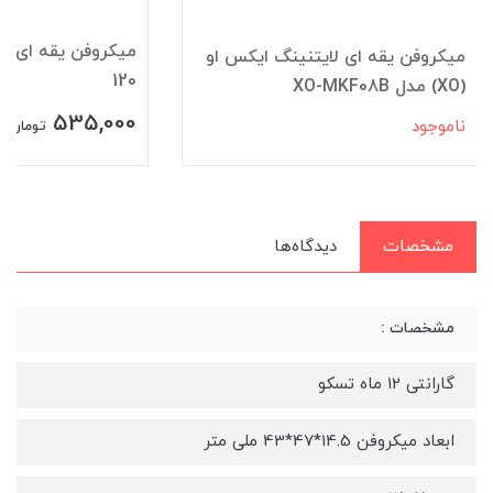
میکروفن یقه ای لایتنینگ مدل GL-
 ایکس او
120
مدل C 5001
535,000
نامو
تومان
مشخصات
دیدگاه‌ها
مشخصات :
گارانتی 12 ماه تسکو
ابعاد میکروفن 14.5*47*43 ملی متر