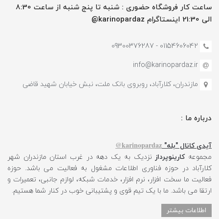
ساعت کار فروشگاه حضوری : شنبه تا پنج شنبه از ساعت 8:30
الی 21:30 اینستاگرام karinopardaz@
01154606042 - 09300376287
info@karinopardaz.ir
مازندران، کلارآباد، روبروی بانک ملت، نبش خیابان شهید قاضی
درباره ما :
karinopardaz@
آیدی کانال "بله"
مجموعه
کارینوپرداز
نزدیک به یک دهه در غرب استان مازندران شهر
کلارآباد در حوزه فناوری اطلاعات مشغول به فعالیت می باشد. حوزه
فعالیت ما سخت افزار، نرم افزار، خدمات شبکه، لوازم جانبی، تعمیرات و
ارتقا می باشد. ما با یک تیم قوی و پشتیبانی خوب در کنار شما هستیم.
اطلاعات بیشتر