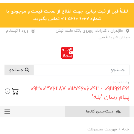
لطفاً قبل از ثبت نهایی، جهت اطلاع از صحت قیمت و موجودی با
شماره 6042 5460 011 تماس بگیرید.
مازندران ، کلارآباد، روبروی بانک ملت، نبش
ورود
|
ثبت‌نام
خیابان شهید قاضی
جستجو
ارتباط با ما
09111961461 - 01154606042 09300376287
0
پیام رسان "بله"
دسته‌بندی کالاها
خانه
فهرست محصولات