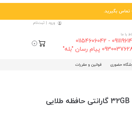
ورود
|
ثبت‌نام
اط با ما
09111961461 - 01154606042
0
0930037 پیام رسان "بله"
شگاه حضوری
قوانین و مقررات
فلش اچ پی (HP) مدل 32GB v212w گارانتی حافظه طلایی