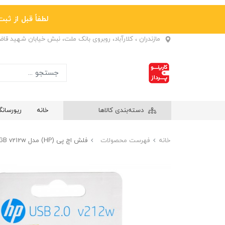
لطفاً قبل از ثبت نها
مازندران ، کلارآباد، روبروی بانک ملت، نبش خیابان شهید قا
دسته‌بندی کالاها
خانه
ریورسان
خانه
فهرست محصولات
فلش اچ پی (HP) مدل 32GB v212w گارانتی حافظه طلایی ایستا