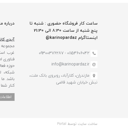
ساعت کار فروشگاه حضوری : شنبه تا
درباره ما
پنج شنبه از ساعت 8:30 الی 21:30
اینستاگرام karinopardaz@
آیدی کانا
مجموعه
غرب استا
01154606042 - 09300376287
فناوری ا
info@karinopardaz.ir
حوزه فعال
شبکه، لو
مازندران، کلارآباد، روبروی بانک ملت،
باشد. ما
نبش خیابان شهید قاضی
کنار شما
اطلاعات
ساخت سایت توسط
Portal