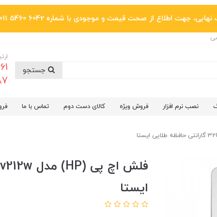
یی، جهت اطلاع از صحت قیمت و موجودی با شماره 6042 5460 011 تماس بگیرید.
ضی
ارتب
جستجو
6287
گ
نصب نرم افزار
فروش ویژه
کالای دست دوم
تماس با ما
فرو
ایستا