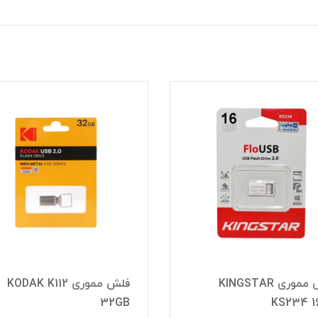
فلش مموری KINGSTAR
فلش مموری KODAK K112
32GB
KS234 1