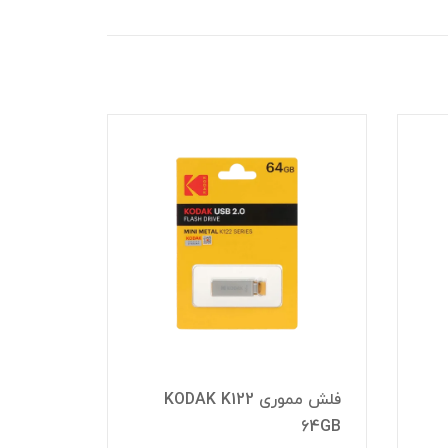
فلش مموری KODAK K122
16GB
64GB