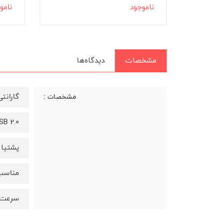
ناموجود
نامو
مشخصات
دیدگاه‌ها
گارانتی 27
مشخصات :
USB 2.0 | بدنه 
پشتیان
مناسب 
سرعت ا