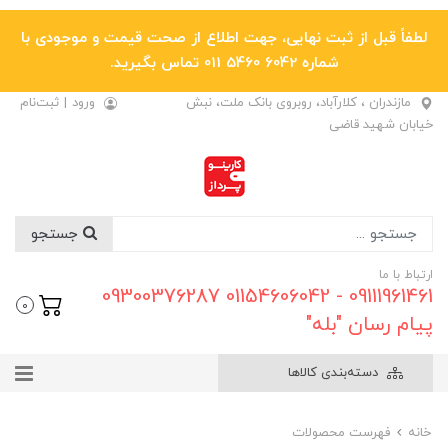
لطفاً قبل از ثبت نهایی، جهت اطلاع از صحت قیمت و موجودی با
شماره 6042 5460 011 تماس بگیرید.
مازندران ، کلارآباد، روبروی بانک ملت، نبش
ورود
|
ثبت‌نام
خیابان شهید قاضی
جستجو
ارتباط با ما
09111961461 - 01154606042 09300376287
0
پیام رسان "بله"
دسته‌بندی کالاها
خانه
فهرست محصولات