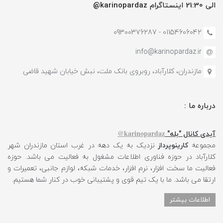
الی 21:30 اینستاگرام karinopardaz@
01154606042 - 09300376287
info@karinopardaz.ir
مازندران، کلارآباد، روبروی بانک ملت، نبش خیابان شهید قاضی
درباره ما :
karinopardaz@
آیدی کانال "بله"
مجموعه
کارینوپرداز
نزدیک به یک دهه در غرب استان مازندران شهر
کلارآباد در حوزه فناوری اطلاعات مشغول به فعالیت می باشد. حوزه
فعالیت ما سخت افزار، نرم افزار، خدمات شبکه، لوازم جانبی، تعمیرات و
ارتقا می باشد. ما با یک تیم قوی و پشتیبانی خوب در کنار شما هستیم.
اطلاعات بیشتر