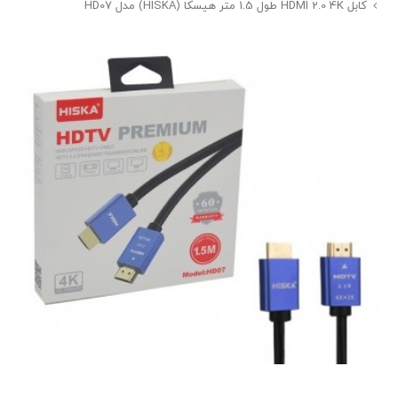
کابل HDMI 2.0 4K طول 1.5 متر هیسکا (HISKA) مدل HD07