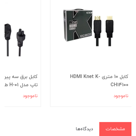
کابل 10 متری HDMI Knet K-
کابل برق سه پین م
CH14100
تاپ مدل H-01 طول 1.5 متر xVox
ناموجود
ناموجود
مشخصات
دیدگاه‌ها