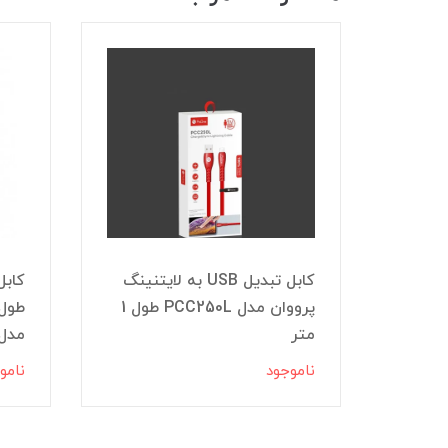
کابل آیفون high copy گرید A
کابل تبدیل USB به لایتنینگ
FOXCONN 
پرووان مدل PCC250L طول 1
متر
مدل C325PD
ناموجود
نامو