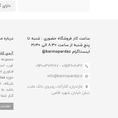
دارای گ
ساعت کار فروشگاه حضوری : شنبه تا
درباره ما
پنج شنبه از ساعت 8:30 الی 21:30
اینستاگرام karinopardaz@
آیدی کانا
مجموعه
غرب استا
01154606042 - 09300376287
فناوری ا
info@karinopardaz.ir
حوزه فعال
شبکه، لو
مازندران، کلارآباد، روبروی بانک ملت،
باشد. ما
نبش خیابان شهید قاضی
کنار شما
اطلاعات