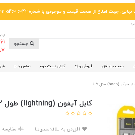
یی، جهت اطلاع از صحت قیمت و موجودی با شماره 6042 5460 011 تماس بگیرید.
ضی
ارتب
جستجو
6287
گ
نصب نرم افزار
فروش ویژه
کالای دست دوم
تماس با ما
فرو
کابل آیفون (lightning) طول 1.2 متر هوکو (hoco) مدل U5
افزودن به علاقه‌مندی‌ها
مقایسه 