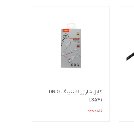
کابل شارژر لایتنینگ LDNIO
MD818
LS541
ناموجود
ناموجود