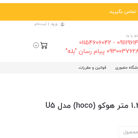
ورود
|
ثبت‌نام
اط با ما
09111961461 - 01154606042
0
0930037 پیام رسان "بله"
شگاه حضوری
قوانین و مقررات
محصول