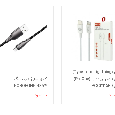
کابل (Type-c to Lightning)
طول 1 متر پرووان (ProOne)
کابل شارژ لایتنینگ
PC
BOROFONE BX54
جود
ناموجود