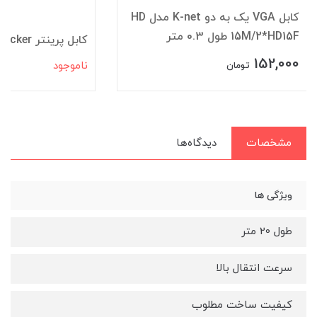
کابل VGA یک به دو K-net مدل HD
15M/2*HD15F طول 0.3 متر
کابل پرینتر stecker طول 5 متر
152,000
ناموجود
تومان
مشخصات
دیدگاه‌ها
ویژگی ها
طول 20 متر
سرعت انتقال بالا
کیفیت ساخت مطلوب