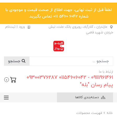
لطفاً قبل از ثبت نهایی، جهت اطلاع از صحت قیمت و موجودی با
شماره 6042 5460 011 تماس بگیرید.
مازندران ، کلارآباد، روبروی بانک ملت، نبش
ورود
|
ثبت‌نام
خیابان شهید قاضی
جستجو
ارتباط با ما
09111961461 - 01154606042 09300376287
0
پیام رسان "بله"
دسته‌بندی کالاها
خانه
فهرست محصولات