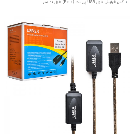
کابل افزایش طول USB پی نت (P-net) طول 20 متر