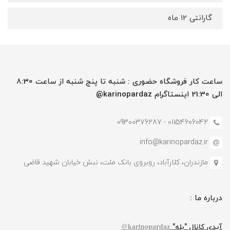
گارانتی 12 ماه
ساعت کار فروشگاه حضوری : شنبه تا پنج شنبه از ساعت 8:30
الی 21:30 اینستاگرام karinopardaz@
01154606042 - 09300376287
info@karinopardaz.ir
مازندران، کلارآباد، روبروی بانک ملت، نبش خیابان شهید قاضی
درباره ما :
karinopardaz@
آیدی کانال "بله"